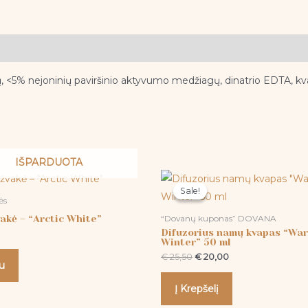
ų, <5% nejoninių paviršinio aktyvumo medžiagų, dinatrio EDTA, kv
IŠPARDUOTA
Original
Current
price
price
Sale!
Sale!
was:
is:
ės
€ 25,50.
€ 20,00.
akė – “Arctic White”
“Dovanų kuponas” DOVANA
Difuzorius namų kvapas “Wa
Winter” 50 ml
€
25,50
€
20,00
u
Į Krepšelį