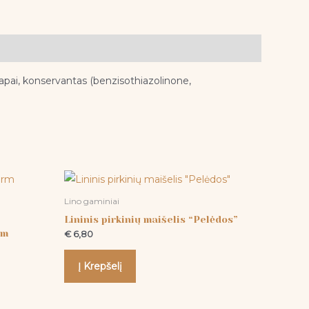
apai, konservantas (benzisothiazolinone,
Lino gaminiai
Lininis pirkinių maišelis “Pelėdos”
rm
€
6,80
Į Krepšelį