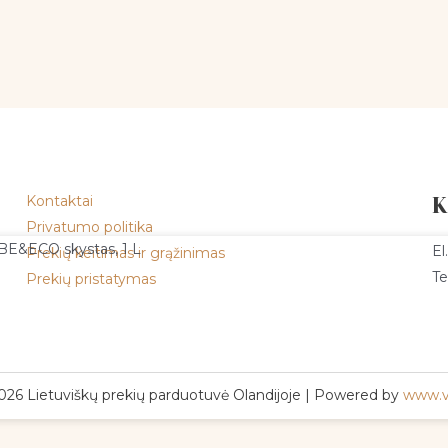
Kontaktai
K
Privatumo politika
 BE&ECO skystas, 1 L
El
Prekių keitimas ir grąžinimas
Te
Prekių pristatymas
026 Lietuviškų prekių parduotuvė Olandijoje | Powered by
www.v