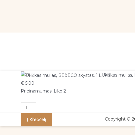
produkto
Ūkiškas muilas,
kiekis:
€
5,00
Ūkiškas
Prieinamumas:
Liko 2
muilas,
BE&ECO
skystas,
Copyright © 2
Į Krepšelį
1
L