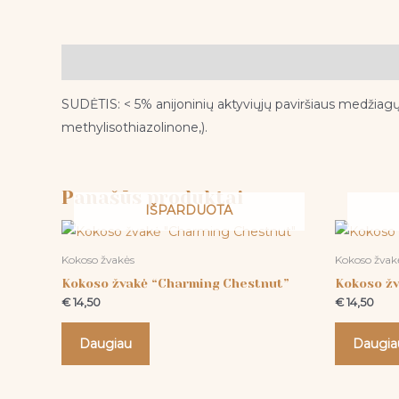
Aprašymas
SUDĖTIS: < 5% anijoninių aktyviųjų paviršiaus medžiag
methylisothiazolinone,).
Panašūs produktai
IŠPARDUOTA
Kokoso žvakės
Kokoso žvak
Kokoso žvakė “Charming Chestnut”
Kokoso žv
€
14,50
€
14,50
Daugiau
Daugia