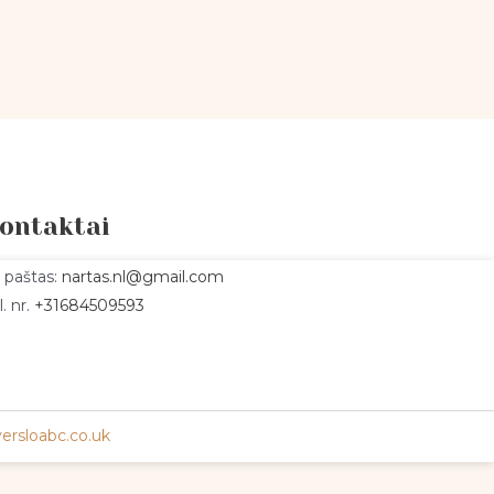
ontaktai
. paštas:
nartas.nl@gmail.com
l. nr.
+31684509593
ersloabc.co.uk