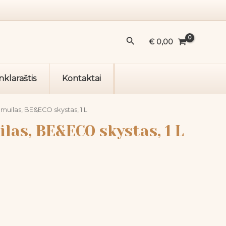
Paieška
€
0,00
nklaraštis
Kontaktai
 muilas, BE&ECO skystas, 1 L
las, BE&ECO skystas, 1 L