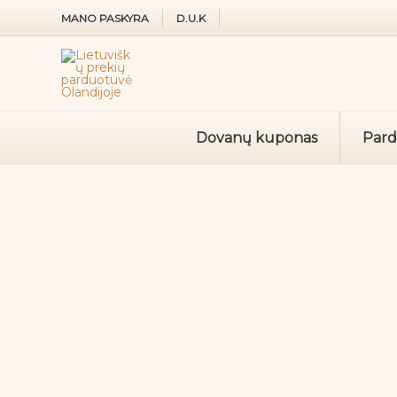
Pereiti
MANO PASKYRA
D.U.K
prie
turinio
Dovanų kuponas
Par