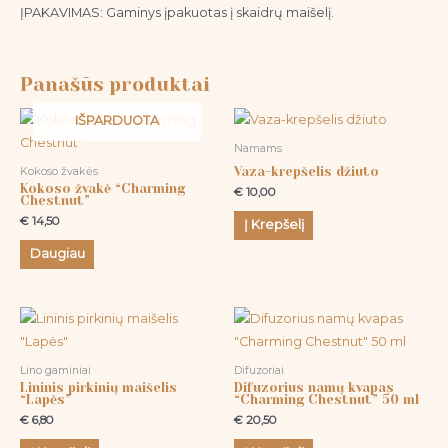
ĮPAKAVIMAS: Gaminys įpakuotas į skaidrų maišelį.
Panašūs produktai
IŠPARDUOTA
Namams
Kokoso žvakės
Vaza-krepšelis džiuto
Kokoso žvakė “Charming
€
10,00
Chestnut”
€
14,50
Į Krepšelį
Daugiau
Lino gaminiai
Difuzoriai
Lininis pirkinių maišelis
Difuzorius namų kvapas
“Lapės”
“Charming Chestnut” 50 ml
€
6,80
€
20,50