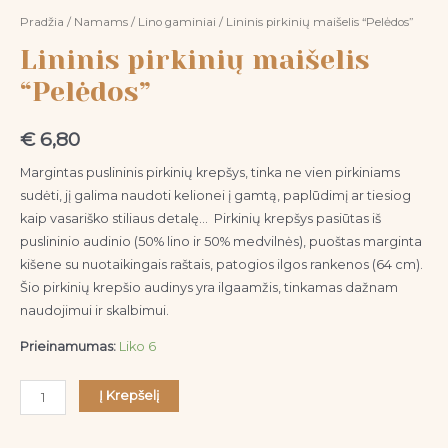
Pradžia
/
Namams
/
Lino gaminiai
/ Lininis pirkinių maišelis “Pelėdos”
Lininis pirkinių maišelis
“Pelėdos”
€
6,80
Margintas puslininis pirkinių krepšys, tinka ne vien pirkiniams
sudėti, jį galima naudoti kelionei į gamtą, paplūdimį ar tiesiog
kaip vasariško stiliaus detalę… Pirkinių krepšys pasiūtas iš
puslininio audinio (50% lino ir 50% medvilnės), puoštas marginta
kišene su nuotaikingais raštais, patogios ilgos rankenos (64 cm).
Šio pirkinių krepšio audinys yra ilgaamžis, tinkamas dažnam
naudojimui ir skalbimui.
Prieinamumas:
Liko 6
Į Krepšelį