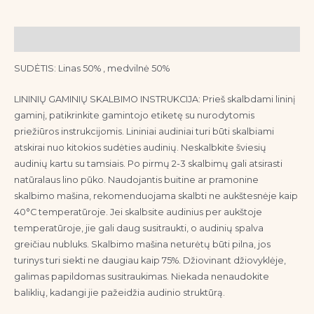
Aprašymas
SUDĖTIS: Linas 50% , medvilnė 50%
LININIŲ GAMINIŲ SKALBIMO INSTRUKCIJA: Prieš skalbdami lininį
gaminį, patikrinkite gamintojo etiketę su nurodytomis
priežiūros instrukcijomis. Lininiai audiniai turi būti skalbiami
atskirai nuo kitokios sudėties audinių. Neskalbkite šviesių
audinių kartu su tamsiais. Po pirmų 2-3 skalbimų gali atsirasti
natūralaus lino pūko. Naudojantis buitine ar pramonine
skalbimo mašina, rekomenduojama skalbti ne aukštesnėje kaip
40°C temperatūroje. Jei skalbsite audinius per aukštoje
temperatūroje, jie gali daug susitraukti, o audinių spalva
greičiau nubluks. Skalbimo mašina neturėtų būti pilna, jos
turinys turi siekti ne daugiau kaip 75%. Džiovinant džiovyklėje,
galimas papildomas susitraukimas. Niekada nenaudokite
baliklių, kadangi jie pažeidžia audinio struktūrą.