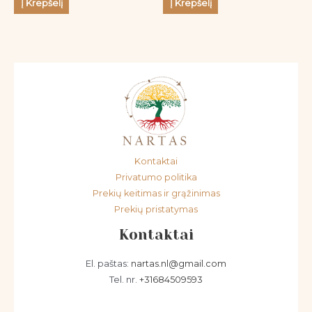
Į Krepšelį
Į Krepšelį
Kontaktai
Privatumo politika
Prekių keitimas ir grąžinimas
Prekių pristatymas
Kontaktai
El. paštas:
nartas.nl@gmail.com
Tel. nr.
+31684509593