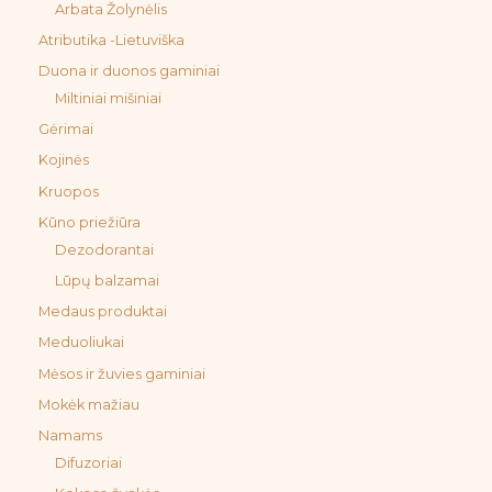
Arbata Žolynėlis
Atributika -Lietuviška
Duona ir duonos gaminiai
Miltiniai mišiniai
Gėrimai
Kojinės
Kruopos
Kūno priežiūra
Dezodorantai
Lūpų balzamai
Medaus produktai
Meduoliukai
Mėsos ir žuvies gaminiai
Mokėk mažiau
Namams
Difuzoriai