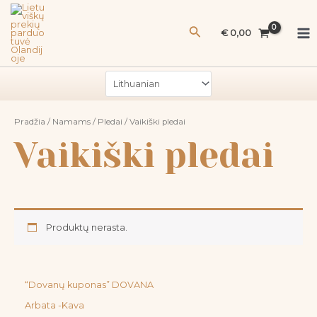
Pereiti
Ma
prie
Paieška
Me
€
0,00
turinio
Pradžia
/
Namams
/
Pledai
/ Vaikiški pledai
Vaikiški pledai
Produktų nerasta.
“Dovanų kuponas” DOVANA
Arbata -Kava