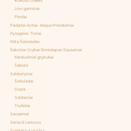
Kokoso žvakės
Lino gaminiai
Pledai
Padažai-Actas- Aliejus-Prieskoniai
Pyragėliai -Tortai
Rūta Šokoladas
Šakočiai-Grybai-Šimtalapiai-Sausainiai
Meduoliniai grybukai
Šakotis
Saldumynai
Šokoladai
Dražė
Saldainiai
Triufeliai
Sausainiai
Sūriai iš Lietuvos
Sveikatai ir grožiui