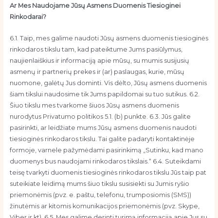
Ar Mes Naudojame Jūsų Asmens Duomenis Tiesioginei
Rinkodarai?
6.1. Taip, mes galime naudoti Jūsų asmens duomenis tiesioginės
rinkodaros tikslu tam, kad pateiktume Jums pasiūlymus,
naujienlaiškius ir informaciją apie mūsų, su mumis susijusių
asmenų ir partnerių prekes ir (ar) paslaugas, kurie, mūsų
nuomone, galėtų Jus dominti. Vis dėlto, Jūsų asmens duomenis
šiam tikslui naudosime tik Jums papildomai su tuo sutikus. 6.2.
Šiuo tikslu mes tvarkome šiuos Jūsų asmens duomenis
nurodytus Privatumo politikos 5.1. (b) punkte. 6.3. Jūs galite
pasirinkti, ar leidžiate mums Jūsų asmens duomenis naudoti
tiesioginės rinkodaros tikslu. Tai galite padaryti kontaktinėje
formoje, varnele pažymėdami pasirinkimą „Sutinku, kad mano
duomenys bus naudojami rinkodaros tikslais.“ 6.4. Suteikdami
teisę tvarkyti duomenis tiesioginės rinkodaros tikslu Jūs taip pat
suteikiate leidimą mums šiuo tikslu susisiekti su Jumis ryšio
priemonėmis (pvz. e. paštu, telefonu, trumposiomis (SMS))
žinutėmis ar kitomis komunikacijos priemonėmis (pvz. Skype,
Viber ir kt). 6.5. Mes galime derinti turimą informaciją apie Jus su