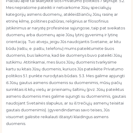
Plačiau apie tai skaitykite šios Privatumo politikos 7 skyriuje. 5.2.
Mes neprašome pateikti ir netvarkome Jūsų specialiųjų
kategorijų asmens duomenų, atskleidžiančių Jūsų rasinę ar
etninę kilmę, politines pažiūras, religinius ar filosofinius
įsitikinimus ar narystę profesinėse sąjungose, taip pat sveikatos
duomenų arba duomenų apie Jūsų lytinį gyvenimą ir lytinę
orientaciją. Tuo atveju, jeigu Jūs naudojantis Svetaine, ar kitu
būdu (raštu, e. paštu, telefonu) mums pateiktumėte šiuos
duomenis, bus laikoma, kad šie duomenys buvo pateikti Jūsų
sutikimu. Atitinkamai, mes šiuos Jūsų duomenis tvarkysime
kartu su kitais Jūsų duomenis, kuriuos Jūs pateikėte Privatumo
politikos 5.1. punkte nurodytais būdais. 5.3. Mes galime apjungti
iš Jūsų gautus asmens duomenis su duomenimis, mūsų pačių
surinktais iš kitų viešų ar prieinamų šaltinių (pvz. Jūsų pateiktus
asmens duomenis mes galime sujungti su duomenimis, gautais
naudojant Svetainės slapukus, ar su iš trečiųjų asmenų teisėtai
gautais duomenimis). Įgyvendindamas savo teises, Jūs
visuomet galėsite reikalauti ištaisyti klaidingus asmens
duomenis.