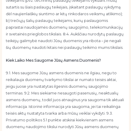
teikėjams (pvz. techninių paslaugų teikėjams vykdant mūsų
sutartis su šiais paslaugų teikėjais, įskaitant paslaugų vykdymą
dėl naujienlaiškių siuntimo ar kitų rinkodaros veiksmų atlikimo);
b) trečiųjų šalių paslaugų teikėjams, kurių paslaugomis
paprastai naudojamės duomenų saugojimo, telekomunikacijų
ir svetainės prieglobos tikslais. 8.4. Aukščiau nurodytų paslaugų
teikėjų galimybė naudoti Jūsų duomenis yra ribota – jie negali
šių duomenų naudoti kitais nei paslaugų teikimo mums tikslais.
Kiek Laiko Mes Saugome Jūsų Asmens Duomenis?
9.1. Mes saugome Jūsų asmens duomenis ne ilgiau, negu to
reikalauja duomenų tvarkymo tikslai ar numato teisės aktai,
jeigu juose yra nustatytas ilgesnis duomenų saugojimo
terminas. 9.2. Mes siekiame nesaugoti pasenusių, neaktualių
asmens duomenų, todėl juos atnaujinus yra saugoma tik aktuali
informacija. Istorinė informacija yra saugoma, jei tai reikalinga
teisės aktų nustatyta tvarka arba mūsų veiklai vykdyti. 9.3.
Privatumo politikos 5.1 punkte atskirai kiekvienam asmens
duomenų naudojimo tikslui nurodyti Jūsų asmens duomenų