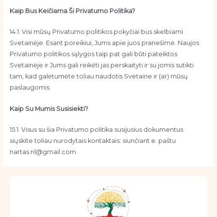
Kaip Bus Keičiama Ši Privatumo Politika?
14.1. Visi mūsų Privatumo politikos pokyčiai bus skelbiami
Svetainėje. Esant poreikiui, Jums apie juos pranešime. Naujos
Privatumo politikos sąlygos taip pat gali būti pateiktos
Svetainėje ir Jums gali reikėti jas perskaityti ir su jomis sutikti
tam, kad galėtumėte toliau naudotis Svetaine ir (ar) mūsų
paslaugomis.
Kaip Su Mumis Susisiekti?
15.1. Visus su šia Privatumo politika susijusius dokumentus
siųskite toliau nurodytais kontaktais: siunčiant e. paštu
nartas.nl@gmail.com