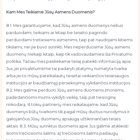
Kam Mes Teikiame Jūsų Asmens Duomenis?
8.1. Mes garantuojame, kad Jūsų asmens duomenys nebus
parduodami, teikiami ar kitaip be teisėto pagrindo
perduodami tretiesiems asmenims, taip pat naudojami kitiems
tikslams, nei jie buvo surinkti. Mes neperduosime Jūsų asmens
duomenų niekaip kitaip, kaip tik vadovaudamiesi šia Privatumo
politika. Tačiau mes pasiliekame teisę pateikti informaciją apie
Jus, jei privalėtumėme tai padaryti įstatymų numatyta tvarka
arba jei to mūsų pareikalautų teisėtai veikiančios teisėsaugos
institucijos ar baudžiamąjį persekiojimą vykdančios institucijos.
8.2. Mes galime perduoti Jūsų asmens duomenis įmonėms,
padedančioms mums vykdyti veiklą, taip pat tiesioginę
rinkodarą. Iš tokių partnerių mes reikalaujame, kad Jūsų
duomenys būtų tvarkomi tik pagal mūsų duotus nurodymus ir
galiojančius Jūsų duomenų apsaugą užtikrinančiais teisės
aktais. 8.3. Mūsų surinktus duomenis apie Jus galime atskleisti
šioms trečiosioms šalims: a) trečiosioms šalims paslaugų