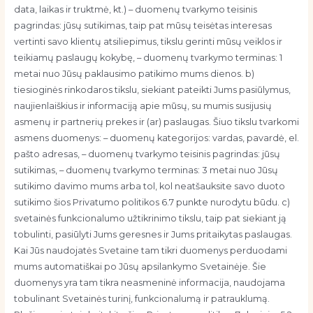
data, laikas ir truktmė, kt.) – duomenų tvarkymo teisinis
pagrindas: jūsų sutikimas, taip pat mūsų teisėtas interesas
vertinti savo klientų atsiliepimus, tikslu gerinti mūsų veiklos ir
teikiamų paslaugų kokybę, – duomenų tvarkymo terminas: 1
metai nuo Jūsų paklausimo patikimo mums dienos. b)
tiesioginės rinkodaros tikslu, siekiant pateikti Jums pasiūlymus,
naujienlaiškius ir informaciją apie mūsų, su mumis susijusių
asmenų ir partnerių prekes ir (ar) paslaugas. Šiuo tikslu tvarkomi
asmens duomenys: – duomenų kategorijos: vardas, pavardė, el.
pašto adresas, – duomenų tvarkymo teisinis pagrindas: jūsų
sutikimas, – duomenų tvarkymo terminas: 3 metai nuo Jūsų
sutikimo davimo mums arba tol, kol neatšauksite savo duoto
sutikimo šios Privatumo politikos 6.7 punkte nurodytu būdu. c)
svetainės funkcionalumo užtikrinimo tikslu, taip pat siekiant ją
tobulinti, pasiūlyti Jums geresnes ir Jums pritaikytas paslaugas.
Kai Jūs naudojatės Svetaine tam tikri duomenys perduodami
mums automatiškai po Jūsų apsilankymo Svetainėje. Šie
duomenys yra tam tikra neasmeninė informacija, naudojama
tobulinant Svetainės turinį, funkcionalumą ir patrauklumą.