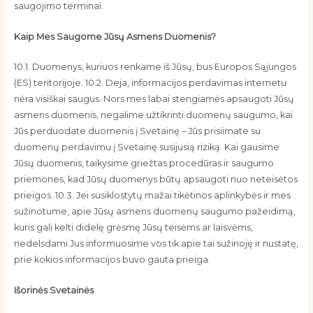
saugojimo terminai.
Kaip Mes Saugome Jūsų Asmens Duomenis?
10.1. Duomenys, kuriuos renkame iš Jūsų, bus Europos Sąjungos
(ES) teritorijoje. 10.2. Deja, informacijos perdavimas internetu
nėra visiškai saugus. Nors mes labai stengiamės apsaugoti Jūsų
asmens duomenis, negalime užtikrinti duomenų saugumo, kai
Jūs perduodate duomenis į Svetainę – Jūs prisiimate su
duomenų perdavimu į Svetainę susijusią riziką. Kai gausime
Jūsų duomenis, taikysime griežtas procedūras ir saugumo
priemones, kad Jūsų duomenys būtų apsaugoti nuo neteisėtos
prieigos. 10.3. Jei susiklostytų mažai tikėtinos aplinkybės ir mes
sužinotume, apie Jūsų asmens duomenų saugumo pažeidimą,
kuris gali kelti didelę grėsmę Jūsų teisėms ar laisvėms,
nedelsdami Jus informuosime vos tik apie tai sužinoję ir nustatę,
prie kokios informacijos buvo gauta prieiga.
Išorinės Svetainės