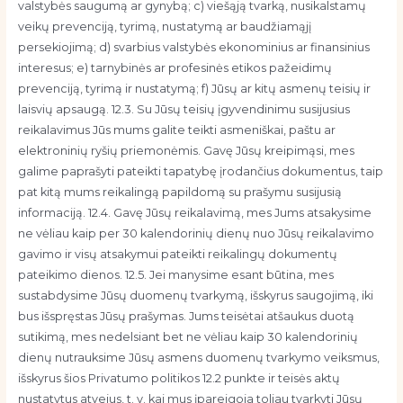
valstybės saugumą ar gynybą; c) viešąją tvarką, nusikalstamų
veikų prevenciją, tyrimą, nustatymą ar baudžiamąjį
persekiojimą; d) svarbius valstybės ekonominius ar finansinius
interesus; e) tarnybinės ar profesinės etikos pažeidimų
prevenciją, tyrimą ir nustatymą; f) Jūsų ar kitų asmenų teisių ir
laisvių apsaugą. 12.3. Su Jūsų teisių įgyvendinimu susijusius
reikalavimus Jūs mums galite teikti asmeniškai, paštu ar
elektroninių ryšių priemonėmis. Gavę Jūsų kreipimąsi, mes
galime paprašyti pateikti tapatybę įrodančius dokumentus, taip
pat kitą mums reikalingą papildomą su prašymu susijusią
informaciją. 12.4. Gavę Jūsų reikalavimą, mes Jums atsakysime
ne vėliau kaip per 30 kalendorinių dienų nuo Jūsų reikalavimo
gavimo ir visų atsakymui pateikti reikalingų dokumentų
pateikimo dienos. 12.5. Jei manysime esant būtina, mes
sustabdysime Jūsų duomenų tvarkymą, išskyrus saugojimą, iki
bus išspręstas Jūsų prašymas. Jums teisėtai atšaukus duotą
sutikimą, mes nedelsiant bet ne vėliau kaip 30 kalendorinių
dienų nutrauksime Jūsų asmens duomenų tvarkymo veiksmus,
išskyrus šios Privatumo politikos 12.2 punkte ir teisės aktų
nustatytus atvejus, t. y. kai mus įpareigoja toliau tvarkyti Jūsų