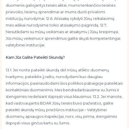
duomenis galiojantys teisės aktai, mums tenkančios teisinės
prievolės, teismų sprendimai ar mums duoti privalomi
institucijų nurodymai. 12.6. Atsisakę vykdyti Jūsų reikalavimą,
mes aiškiai nurodysime tokio atsisakymo pagrindą. 12.7.
Nesutikdami su mūsų veiksmais ar atsakymu į Jūsų kreipimąsi,
Jūs mūsų veiksmus ir sprendimus galite skųsti kompetentingai
valstybinei institucijai.
Kam Jūs Galite Pateikti Skundą?
13.1. Jei norite pateikti skundą dėl mūsų atlikto duomenų
tvarkymo, pateikite jį raštu, nurodydami kuo daugiau
informacijos, pasinaudodami šios politikos pabaigoje pateiktais
kontaktiniais duomenimis. Mes bendradarbiausime su Jumis ir
stengsimės nedelsiant išspręsti visus klausimus. 13.2. Jei manote,
kad vadovaujantis BDAR Jūsų teisės buvo pažeistos, galite
pateikti skundą mūsų priežiūros institucijai – Valstybinei
duomenų apsaugos inspekcijai, nors, visų pirma, stengsimės
išspręsti visus ginčus kartu su Jumis.