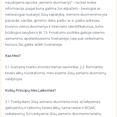
naudojama sąvoka „asmens duomenys“ – tai bet kokia
informacija, pagal kurią galima Jus atpažinti – tiesiogiai ar
netiesiogiai nustatyti Jūsų tapatybę. Asmens duomenimis yra
pavardė, vardas, gimimo data, pašto ar e. pašto adresas,
buvimo vietos duomenys ir interneto identifikatorius, Jums
būdingos savybės ir kt. 1.5. Privatumo politika galioja visiems
asmenims, apsilankiusiems Svetainėje, taip pat veiksmams,
kuriuos Jūs galite atlikti Svetainėje.
Kas Mes?
2.1. Svetainę tvarko įmonės Nartas savininkai. 2.2. Remiantis
teisės aktų nuostatomis, mes esame Jūsų asmens duomenų
valdytojas.
Kokių Principų Mes Laikomės?
3.1. Tvarkydami Jūsų asmens duomenis mes: a) laikysimės
galiojančių ir taikomų teisės aktų, tame tarpe ir BDAR,
reikalavimų; b) tvarkysime Jūsų asmens duomenis teisėtu,