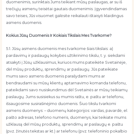
duomenimis, surinktais Jums teikiant mūsų paslaugas, ar su iš
trečiųjų asmenų teisėtai gautais duomenimis. Įgyvendindamas
savo teises, Jūs visuomet galėsite reikalauti ištaisyti klaidingus
asmens duomenis.
Kokius Jūsų Duomenis Ir Kokiais Tikslais Mes Tvarkome?
5.1. Jūsų asmens duomenis mes tvarkome šiais tikslais: a)
pardavimų ir paslaugų kokybės užtikrinimo tikslu, t. y. siekdami
atsakyti į Jūsų užklausimus, kuriuos mums pateikėte Svetainėje,
dėl mūsų produktų, sprendimų ar paslaugų. Jūs pateikiate
mums savo asmens duomenis parašydami mums ar
bendraudami su mūsų klientų aptarnavimo komanda telefonu,
pateikdami savo nusiskundimus dėl Svetainės ar mūsų teikiamų
paslaugų. Jums susisiekus su mumis raštu, e. paštu ar telefonu,
išsaugosime susirašinėjimo duomenis. Šiuo tikslu tvarkomi
asmens duomenys: – duomenų kategorijos: vardas, pavardė, el.
pašto adresas, telefono numeris, duomenys, kai teikiate mums
užklausą dėl mūsų produktų, sprendimų ar paslaugų e. paštu
(pvz. žinutės tekstas ar kt.) ar telefonu (pvz. telefoninio pokalbio