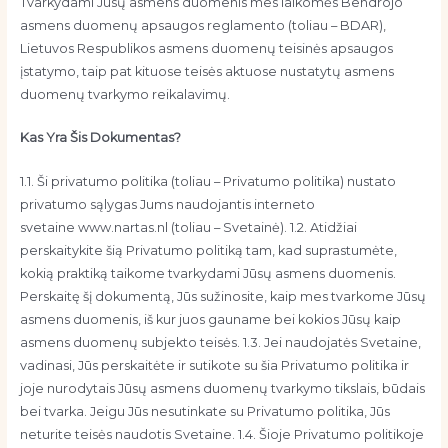
Tvarkydami Jūsų asmens duomenis mes laikomės Bendrojo
asmens duomenų apsaugos reglamento (toliau – BDAR),
Lietuvos Respublikos asmens duomenų teisinės apsaugos
įstatymo, taip pat kituose teisės aktuose nustatytų asmens
duomenų tvarkymo reikalavimų.
Kas Yra Šis Dokumentas?
1.1. Ši privatumo politika (toliau – Privatumo politika) nustato
privatumo sąlygas Jums naudojantis interneto
svetaine www.nartas.nl (toliau – Svetainė). 1.2. Atidžiai
perskaitykite šią Privatumo politiką tam, kad suprastumėte,
kokią praktiką taikome tvarkydami Jūsų asmens duomenis.
Perskaitę šį dokumentą, Jūs sužinosite, kaip mes tvarkome Jūsų
asmens duomenis, iš kur juos gauname bei kokios Jūsų kaip
asmens duomenų subjekto teisės. 1.3. Jei naudojatės Svetaine,
vadinasi, Jūs perskaitėte ir sutikote su šia Privatumo politika ir
joje nurodytais Jūsų asmens duomenų tvarkymo tikslais, būdais
bei tvarka. Jeigu Jūs nesutinkate su Privatumo politika, Jūs
neturite teisės naudotis Svetaine. 1.4. Šioje Privatumo politikoje