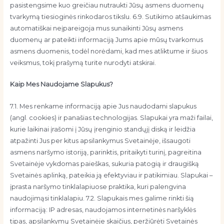
pasistengsime kuo greičiau nutraukti Jūsų asmens duomenų
tvarkymą tiesioginės rinkodaros tikslu. 6.9. Sutikimo atšaukimas
automatiškai neįpareigoja mus sunaikinti Jūsų asmens
duomenų ar pateikti informaciją Jums apie mūsų tvarkomus
asmens duomenis, todėl norėdami, kad mes atliktume ir šiuos
veiksmus, tokį prašymą turite nurodyti atskirai.
Kaip Mes Naudojame Slapukus?
7.1. Mes renkame informaciją apie Jus naudodami slapukus
(angl. cookies) ir panašias technologijas. Slapukai yra maži failai,
kurie laikinai įrašomi į Jūsų įrenginio standųjį diską ir leidžia
atpažinti Jus per kitus apsilankymus Svetainėje, išsaugoti
asmens naršymo istoriją, parinktis, pritaikyti turinį, pagreitina
Svetainėje vykdomas paieškas, sukuria patogią ir draugišką
Svetainės aplinką, pateikia ją efektyviau ir patikimiau. Slapukai –
įprasta naršymo tinklalapiuose praktika, kuri palengvina
naudojimąsi tinklalapiu. 7.2. Slapukais mes galime rinkti šią
informaciją: IP adresas, naudojamos internetinės naršyklės
tipas, apsilankymų Svetainėje skaičius, peržiūrėti Svetainės