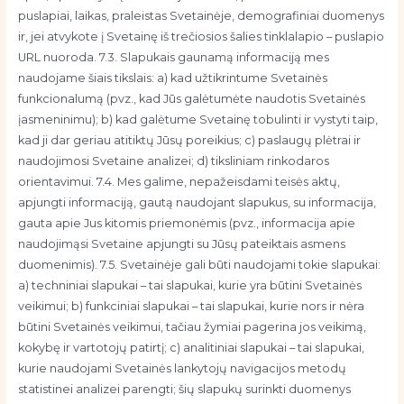
puslapiai, laikas, praleistas Svetainėje, demografiniai duomenys
ir, jei atvykote į Svetainę iš trečiosios šalies tinklalapio – puslapio
URL nuoroda. 7.3. Slapukais gaunamą informaciją mes
naudojame šiais tikslais: a) kad užtikrintume Svetainės
funkcionalumą (pvz., kad Jūs galėtumėte naudotis Svetainės
įasmeninimu); b) kad galėtume Svetainę tobulinti ir vystyti taip,
kad ji dar geriau atitiktų Jūsų poreikius; c) paslaugų plėtrai ir
naudojimosi Svetaine analizei; d) tiksliniam rinkodaros
orientavimui. 7.4. Mes galime, nepažeisdami teisės aktų,
apjungti informaciją, gautą naudojant slapukus, su informacija,
gauta apie Jus kitomis priemonėmis (pvz., informacija apie
naudojimąsi Svetaine apjungti su Jūsų pateiktais asmens
duomenimis). 7.5. Svetainėje gali būti naudojami tokie slapukai:
a) techniniai slapukai – tai slapukai, kurie yra būtini Svetainės
veikimui; b) funkciniai slapukai – tai slapukai, kurie nors ir nėra
būtini Svetainės veikimui, tačiau žymiai pagerina jos veikimą,
kokybę ir vartotojų patirtį; c) analitiniai slapukai – tai slapukai,
kurie naudojami Svetainės lankytojų navigacijos metodų
statistinei analizei parengti; šių slapukų surinkti duomenys