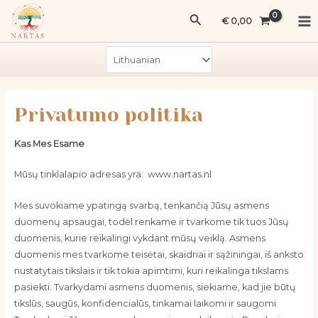
Pereiti
Ma
Paieška
€
0,00
prie
Me
turinio
Privatumo politika
Kas Mes Esame
Mūsų tinklalapio adresas yra: www.nartas.nl
Mes suvokiame ypatingą svarbą, tenkančią Jūsų asmens
duomenų apsaugai, todėl renkame ir tvarkome tik tuos Jūsų
duomenis, kurie reikalingi vykdant mūsų veiklą. Asmens
duomenis mes tvarkome teisėtai, skaidriai ir sąžiningai, iš anksto
nustatytais tikslais ir tik tokia apimtimi, kuri reikalinga tikslams
pasiekti. Tvarkydami asmens duomenis, siekiame, kad jie būtų
tikslūs, saugūs, konfidencialūs, tinkamai laikomi ir saugomi.