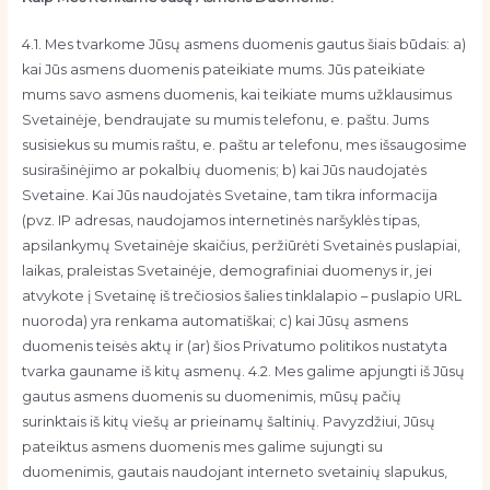
4.1. Mes tvarkome Jūsų asmens duomenis gautus šiais būdais: a)
kai Jūs asmens duomenis pateikiate mums. Jūs pateikiate
mums savo asmens duomenis, kai teikiate mums užklausimus
Svetainėje, bendraujate su mumis telefonu, e. paštu. Jums
susisiekus su mumis raštu, e. paštu ar telefonu, mes išsaugosime
susirašinėjimo ar pokalbių duomenis; b) kai Jūs naudojatės
Svetaine. Kai Jūs naudojatės Svetaine, tam tikra informacija
(pvz. IP adresas, naudojamos internetinės naršyklės tipas,
apsilankymų Svetainėje skaičius, peržiūrėti Svetainės puslapiai,
laikas, praleistas Svetainėje, demografiniai duomenys ir, jei
atvykote į Svetainę iš trečiosios šalies tinklalapio – puslapio URL
nuoroda) yra renkama automatiškai; c) kai Jūsų asmens
duomenis teisės aktų ir (ar) šios Privatumo politikos nustatyta
tvarka gauname iš kitų asmenų. 4.2. Mes galime apjungti iš Jūsų
gautus asmens duomenis su duomenimis, mūsų pačių
surinktais iš kitų viešų ar prieinamų šaltinių. Pavyzdžiui, Jūsų
pateiktus asmens duomenis mes galime sujungti su
duomenimis, gautais naudojant interneto svetainių slapukus,