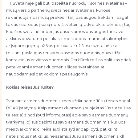
11.1. Svetainėje gali būti pateikta nuorodų į išorines svetaines –
mūsų verslo partnerių svetaines ar svetaines, kuriose
reklamuojamos mūsų prekės ir (ar) paslaugos. Sekdami pagal
tokias nuorodas į kurią nors iš svetainių, atkreipkite dėmesį į tai,
kad šios svetainės ir per jas pasiekiamos paslaugos turi savo
atskiras privatumo politikas ir mes neprisiimame atsakomybės
ar įsipareigojimų už šias politikas ar už šiose svetainėse ar
teikiant paslaugas renkamus asmens duomenis, pavyzdžiui,
kontaktinius ar vietos duomenis. Peržiūrėkite šias politikas prieš
pateikdami asmens duomenis šiose svetainėse ar
naudodamiesi bet kokiomis paslaugomis.
Kokias Teises Jūs Turite?
Tvarkant asmens duomenis, mes užtikriname Jūsų teises pagal
BDAR įstatymą. Kaip asmens duomenų subjektas Jūs turite šias
teises: a) žinoti (būti informuotas) apie savo asmens duomenų
tvarkymą; b) susipažinti su savo asmens duomenimis, kuriuos
mes tvarkome; c) reikalauti ištaisyti ar papildyti, patikslinti
neteisingus netikslius, neišsamius Jūsų asmens duomenis; d)