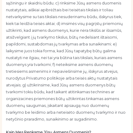
sąžiningu ir skaidriu būdu; c) rinksime Jūsų asmens duomenis
nustatytais, aiškiai apibrėžtais bei teisėtais tikslais ir toliau
netvarkysime su tais tikslais nesuderinamu būdu, išskyrus tiek,
kiek tai leidžia teisės aktai; d) imsimės visų pagrįstų priemonių
užtikrinti, kad asmens duomenys, kurie nėra tikslūs ar išsamūs,
atsižvelgiant į jų tvarkymo tikslus, būtų nedelsiant ištaisomi,
papildomi, sustabdomas jų tvarkymas arba sunaikinami; e)
laikysime juos tokia forma, kad Jūsų tapatybę būtų galima
nustatyti ne ilgiau, nei tai yra būtina tais tikslais, kuriais asmens
duomenys yra tvarkomi; f) neteiksime asmens duomenų
tretiesiems asmenims ir nepaviešinsime jų, išskyrus atvejus,
nurodytus Privatumo politikoje arba teisės aktų nustatytais
atvejais; g) užtikrinsime, kad Jūsų asmens duomenys būtų
tvarkomi tokiu būdu, kad taikant atitinkamas technines ar
organizacines priemones būtų užtikrintas tinkamas asmens
duomenų saugumas, įskaitant apsaugą nuo duomenų
tvarkymo be leidimo arba neteisėto duomenų tvarkymo ir nuo
netyčinio praradimo, sunaikinimo ar sugadinimo.
Kaip Mes Renkame Jūsų Asmens Duomenis?