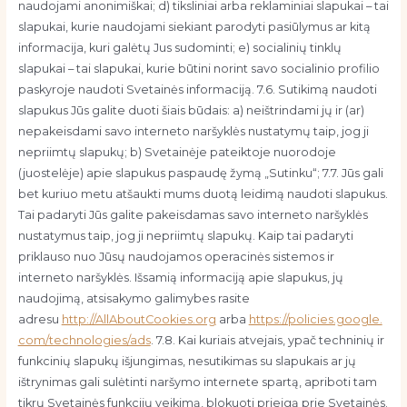
naudojami anonimiškai; d) tiksliniai arba reklaminiai slapukai – tai
slapukai, kurie naudojami siekiant parodyti pasiūlymus ar kitą
informacija, kuri galėtų Jus sudominti; e) socialinių tinklų
slapukai – tai slapukai, kurie būtini norint savo socialinio profilio
paskyroje naudoti Svetainės informaciją. 7.6. Sutikimą naudoti
slapukus Jūs galite duoti šiais būdais: a) neištrindami jų ir (ar)
nepakeisdami savo interneto naršyklės nustatymų taip, jog ji
nepriimtų slapukų; b) Svetainėje pateiktoje nuorodoje
(juostelėje) apie slapukus paspaudę žymą „Sutinku“; 7.7. Jūs gali
bet kuriuo metu atšaukti mums duotą leidimą naudoti slapukus.
Tai padaryti Jūs galite pakeisdamas savo interneto naršyklės
nustatymus taip, jog ji nepriimtų slapukų. Kaip tai padaryti
priklauso nuo Jūsų naudojamos operacinės sistemos ir
interneto naršyklės. Išsamią informaciją apie slapukus, jų
naudojimą, atsisakymo galimybes rasite
adresu
http://AllAboutCookies.org
arba
https://policies.google.
com/technologies/ads
. 7.8. Kai kuriais atvejais, ypač techninių ir
funkcinių slapukų išjungimas, nesutikimas su slapukais ar jų
ištrynimas gali sulėtinti naršymo internete spartą, apriboti tam
tikrų Svetainės funkcijų veikimą, blokuoti prieigą prie Svetainės.