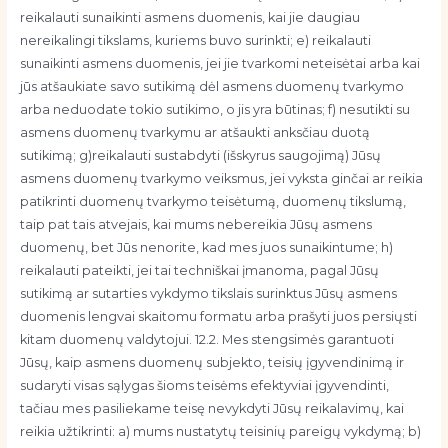
reikalauti sunaikinti asmens duomenis, kai jie daugiau
nereikalingi tikslams, kuriems buvo surinkti; e) reikalauti
sunaikinti asmens duomenis, jei jie tvarkomi neteisėtai arba kai
jūs atšaukiate savo sutikimą dėl asmens duomenų tvarkymo
arba neduodate tokio sutikimo, o jis yra būtinas; f) nesutikti su
asmens duomenų tvarkymu ar atšaukti anksčiau duotą
sutikimą; g)reikalauti sustabdyti (išskyrus saugojimą) Jūsų
asmens duomenų tvarkymo veiksmus, jei vyksta ginčai ar reikia
patikrinti duomenų tvarkymo teisėtumą, duomenų tikslumą,
taip pat tais atvejais, kai mums nebereikia Jūsų asmens
duomenų, bet Jūs nenorite, kad mes juos sunaikintume; h)
reikalauti pateikti, jei tai techniškai įmanoma, pagal Jūsų
sutikimą ar sutarties vykdymo tikslais surinktus Jūsų asmens
duomenis lengvai skaitomu formatu arba prašyti juos persiųsti
kitam duomenų valdytojui. 12.2. Mes stengsimės garantuoti
Jūsų, kaip asmens duomenų subjekto, teisių įgyvendinimą ir
sudaryti visas sąlygas šioms teisėms efektyviai įgyvendinti,
tačiau mes pasiliekame teisę nevykdyti Jūsų reikalavimų, kai
reikia užtikrinti: a) mums nustatytų teisinių pareigų vykdymą; b)