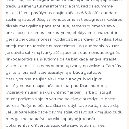
trečiųjų asmenų turima informacija tam, kad galėtumėme
pateikti Jums pasiūlymus, naujienlaiškius. 6.6. Jei Jūs duodate
sutikimą naudoti Jūsų asmens duomenis tiesioginės rinkodaros
tikslais, mes galime panaudoti Jūsų asmens duomenis savo
tinklalapių, reklamos ir rinkos tyrimų efektyvumui analizuoti ir
gerinti bei kitais įmonės rinkodaros bei pardavimo tikslais. Tokiu
atveju mes naudosime nuasmenintus Jūsų duomenis. 6.7. Net
jei davėte sutikimą tvarkyti Jūsų asmens duomenis tiesioginės
rinkodaros tikslais, šį sutikimą galite bet kada lengvai atšaukti
visiems ar daliai asmens duomenų tvarkymo veiksmų. Tam Jūs
galite: a) pranešti apie atsisakymą e. būdu gautuose
pasiūlymuose, naujienlaiškiuose nurodytu būdu (pvz.,
pasiūlymuose, naujienaiškiuose paspaudžiant nuorodą
„Atsisakyti naujienlaiškių siuntimo.“ ar pan.), arba b) atsiųsti
mums prašymą šioje Privatumo politikoje nurodytu e. pašto
adresu. Prašyme būtina aiškiai nurodyti savo vardą ir pavardę.
Jei Jūs pareikšite pageidavimą atšaukti savo sutikimą šiuo būdu,
mes galime paprašyti pateikti tapatybę įrodančius
dokumentus. 6.8 Jei Jūs atšauksite savo sutikimą, mes