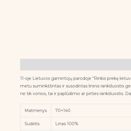
Aprašymas
11-oje Lietuvos gamintojų parodoje “Rinkis prekę lietuv
metu suminkštintas ir susodintas lininis rankšluostis ge
ne tik vonios, tai ir paplūdimio ar pirties rankšluosti
Matmenys
70×140
Sudėtis
Linas 100%