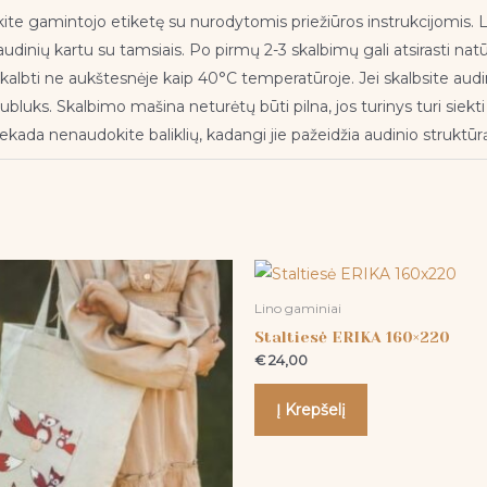
kite gamintojo etiketę su nurodytomis priežiūros instrukcijomis. Lini
audinių kartu su tamsiais. Po pirmų 2-3 skalbimų gali atsirasti na
bti ne aukštesnėje kaip 40°C temperatūroje. Jei skalbsite audini
nubluks. Skalbimo mašina neturėtų būti pilna, jos turinys turi siek
kada nenaudokite baliklių, kadangi jie pažeidžia audinio struktūr
Lino gaminiai
Staltiesė ERIKA 160×220
€
24,00
Į Krepšelį