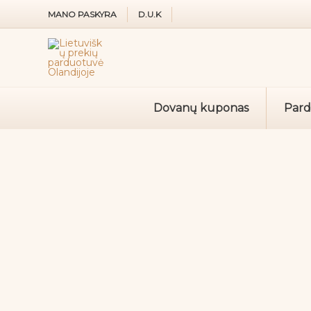
Pereiti
MANO PASKYRA
D.U.K
prie
turinio
Dovanų kuponas
Par