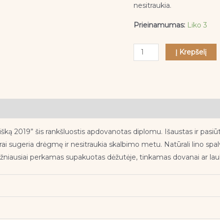
100%
nesitraukia.
Prieinamumas:
Liko 3
Į Krepšelį
išką 2019” šis rankšluostis apdovanotas diplomu. Išaustas ir pasi
rai sugeria drėgmę ir nesitraukia skalbimo metu. Natūrali lino spal
s. Dažniausiai perkamas supakuotas dėžutėje, tinkamas dovanai ar la