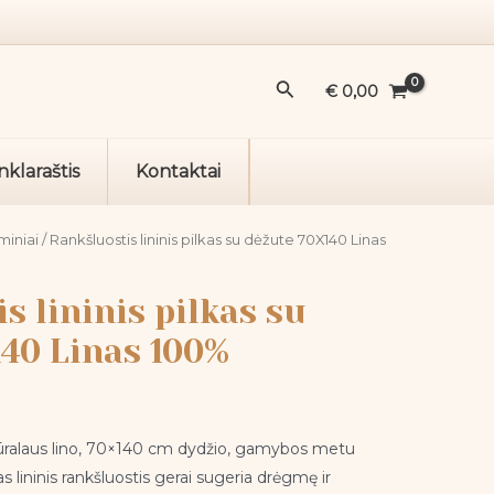
Rankšluostis
lininis
pilkas
Paieška
su
€
0,00
dėžute
70X140
nklaraštis
Kontaktai
Linas
100%
miniai
/ Rankšluostis lininis pilkas su dėžute 70X140 Linas
s lininis pilkas su
140 Linas 100%
atūralaus lino, 70×140 cm dydžio, gamybos metu
s lininis rankšluostis gerai sugeria drėgmę ir