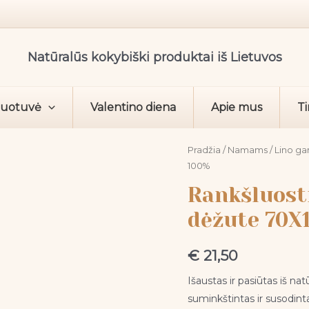
Natūralūs kokybiški produktai iš Lietuvos
duotuvė
Valentino diena
Apie mus
Ti
produkto
Pradžia
/
Namams
/
Lino ga
100%
kiekis:
Rankšluostis
Rankšluosti
lininis
dėžute 70X
pilkas
su
€
21,50
dėžute
70X140
Išaustas ir pasiūtas iš n
Linas
suminkštintas ir susodinta