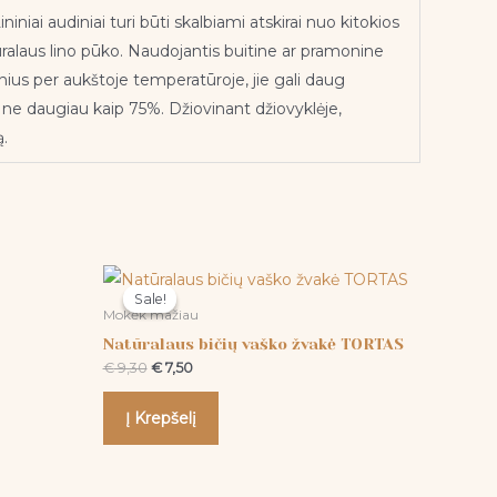
niai audiniai turi būti skalbiami atskirai nuo kitokios
tūralaus lino pūko. Naudojantis buitine ar pramonine
us per aukštoje temperatūroje, jie gali daug
ti ne daugiau kaip 75%. Džiovinant džiovyklėje,
ą.
Original
Current
price
price
Sale!
Sale!
was:
is:
Mokėk mažiau
€ 9,30.
€ 7,50.
Natūralaus bičių vaško žvakė TORTAS
€
9,30
€
7,50
Į Krepšelį