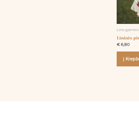
Lino gamini
Lininis pi
€
6,80
Į Krepše