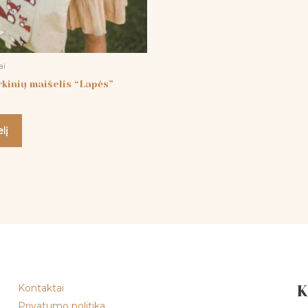
ai
rkinių maišelis “Lapės”
lį
Kontaktai
K
Privatumo politika