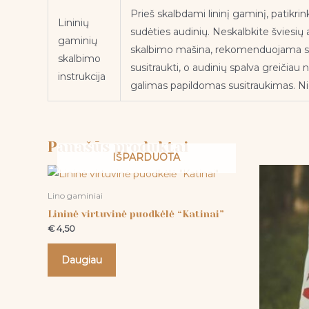
Prieš skalbdami lininį gaminį, patikrin
Lininių
sudėties audinių. Neskalbkite šviesių 
gaminių
skalbimo mašina, rekomenduojama skal
skalbimo
susitraukti, o audinių spalva greičiau 
instrukcija
galimas papildomas susitraukimas. Nie
Panašūs produktai
IŠPARDUOTA
Lino gaminiai
Lininė virtuvinė puodkėlė “Katinai”
€
4,50
Daugiau