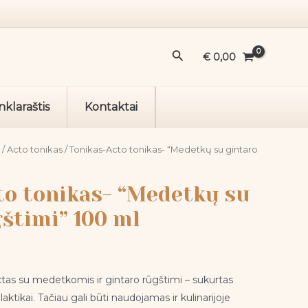
Acto
tonikas-
"Medetkų
Paieška
€
0,00
su
gintaro
rūgštimi"
nklaraštis
Kontaktai
100
ml
i
/
Acto tonikas
/ Tonikas-Acto tonikas- “Medetkų su gintaro
to tonikas- “Medetkų su
štimi” 100 ml
ctas su medetkomis ir gintaro rūgštimi – sukurtas
aktikai. Tačiau gali būti naudojamas ir kulinarijoje