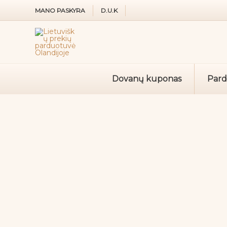
Pereiti
MANO PASKYRA
D.U.K
prie
turinio
Dovanų kuponas
Par