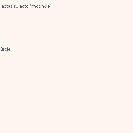
o actas su acto “motinėle”
ūroje.