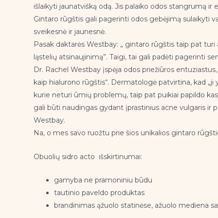
išlaikyti jaunatvišką odą. Jis palaiko odos stangrumą 
Gintaro rūgštis gali pagerinti odos gebėjimą sulaikyti van
sveikesnė ir jaunesnė.
Pasak daktarės Westbay: „ gintaro rūgštis taip pat turi 
ląstelių atsinaujinimą”. Taigi, tai gali padėti pagerinti 
Dr. Rachel Westbay įspėja odos priežiūros entuziastus, ka
kaip hialurono rūgštis“. Dermatologė patvirtina, kad „ji y
kurie neturi ūmių problemų, taip pat puikiai papildo kasd
gali būti naudingas gydant įprastinius acne vulgaris ir 
Westbay.
Na, o mes savo ruožtu prie šios unikalios gintaro rūgš
Obuolių sidro acto išskirtinumai:
gamyba ne pramoniniu būdu
tautinio paveldo produktas
brandinimas ąžuolo statinėse, ažuolo mediena sav