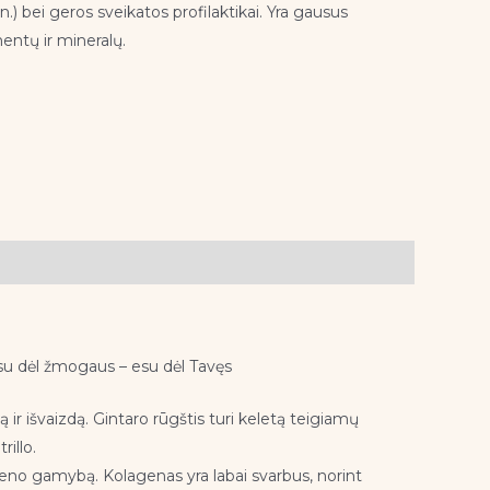
n.) bei geros sveikatos profilaktikai. Yra gausus
mentų ir mineralų.
esu dėl žmogaus – esu dėl Tavęs
 ir išvaizdą. Gintaro rūgštis turi keletą teigiamų
illo.
ageno gamybą. Kolagenas yra labai svarbus, norint