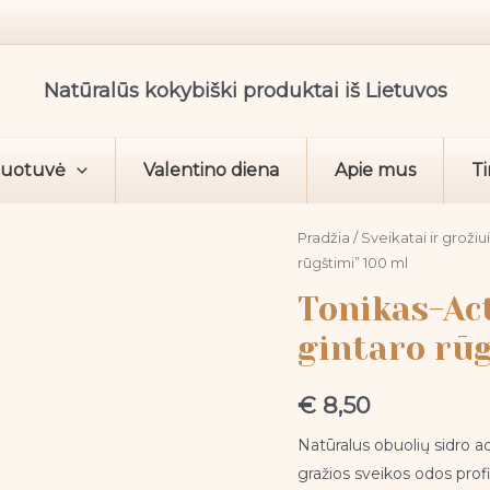
Natūralūs kokybiški produktai iš Lietuvos
duotuvė
Valentino diena
Apie mus
Ti
produkto
Pradžia
/
Sveikatai ir grožiu
rūgštimi” 100 ml
kiekis:
Tonikas-
Tonikas-Ac
Acto
gintaro rūg
tonikas-
"Medetkų
€
8,50
su
gintaro
Natūralus obuolių sidro a
rūgštimi"
gražios sveikos odos profil