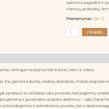
100
(salotoms pagardinti ir pa
ml
vitaminų, probiotikų, fer
Prieinamumas:
Liko 10
Į Krepšelį
s, vertingas naudojimui tiek iš išorės, tiek ir iš vidaus.
as. Esu gamtos sukurtas, tradicijų išbandytas, mokslo pagrįstas 
gali sąveikauti su natūraliais odos procesais, kad pagerintų sveikatą
jos gerinimą ir jaunatviškos išvaizdos skatinimą“, – sako David Petr
mi priešuždegiminiu ir antimikrobiniu poveikiu, bet ir skatina kol