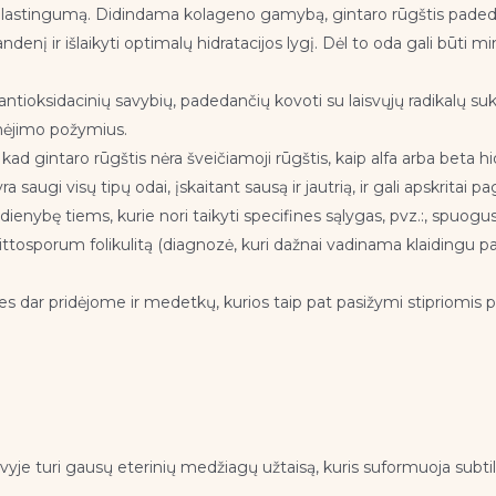
ir elastingumą. Didindama kolageno gamybą, gintaro rūgštis paded
denį ir išlaikyti optimalų hidratacijos lygį. Dėl to oda gali būti m
antioksidacinių savybių, padedančių kovoti su laisvųjų radikalų suke
senėjimo požymius.
d gintaro rūgštis nėra šveičiamoji rūgštis, kaip alfa arba beta hidr
ra saugi visų tipų odai, įskaitant sausą ir jautrią, ir gali apskrita
ienybę tiems, kurie nori taikyti specifines sąlygas, pvz.:, spuogus i
pittosporum folikulitą (diagnozė, kuri dažnai vadinama klaidingu p
ties dar pridėjome ir medetkų, kurios taip pat pasižymi stipriomi
yje turi gausų eterinių medžiagų užtaisą, kuris suformuoja subtil