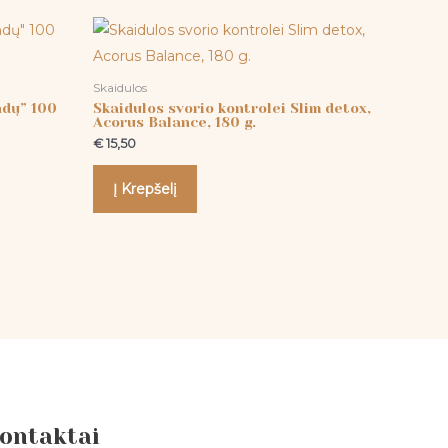
Skaidulos
ndų” 100
Skaidulos svorio kontrolei Slim detox,
Acorus Balance, 180 g.
€
15,50
Į Krepšelį
ontaktai