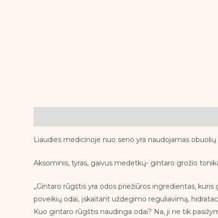
Aprašymas
Liaudies medicinoje nuo seno yra naudojamas obuolių acta
Aksominis, tyras, gaivus medetkų- gintaro grožio tonik
„Gintaro rūgštis yra odos priežiūros ingredientas, kuris 
poveikių odai, įskaitant uždegimo reguliavimą, hidrataci
Kuo gintaro rūgštis naudinga odai? Na, ji ne tik pasižy