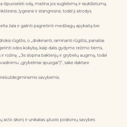
a išpuoselėti odą, mažina jos suglebimą ir raukšlėtumą.
inkštesnė, lygesnė ir stangresnė, todėl ji atrodys
lta žala ir galinti pagreitinti medžiagų apykaitą bei
oksi rūgštis, o „drėkinanti, raminanti rūgštis, panašiai
i pagerinti odos kokybę, kaip dalis gydymo režimo tiems,
r rožinę. „Jis slopina bakterijų ir grybelių augimą, todėl
avadinimu „grybeliniai spuogai“)”, sakė daktarė
s priešuždegiminėmis savybėmis.
ų acto skonį ir unikalias ąžuolo poskonių savybes