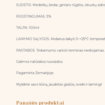
SUDĖTIS: Medetkų žiedai, gintaro rūgštis, obuolių sidr
RŪGŠTINGUMAS: 3%
TALPA: 100ml
LAIKYMO SĄLYGOS: Atidarius laikyti 0-+25°C temperat
PASTABOS: Tinkamumo vartoti terminas neribojamas.
Galimos natūralios nuosėdos.
Pagaminta Žemaitijoje.
Mylėkite savo kūną, jauskitės gražūs, sveiki ir laimingi!
Panašūs produktai