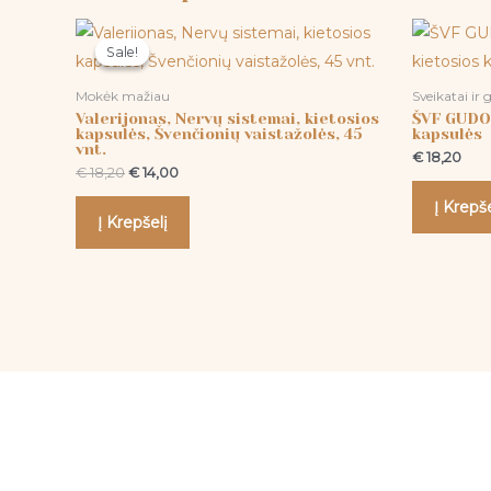
Original
Current
price
price
Sale!
Sale!
was:
is:
€ 18,20.
€ 14,00.
Mokėk mažiau
Sveikatai ir 
Valerijonas, Nervų sistemai, kietosios
ŠVF GUDOB
kapsulės, Švenčionių vaistažolės, 45
kapsulės
vnt.
€
18,20
€
18,20
€
14,00
Į Krepše
Į Krepšelį