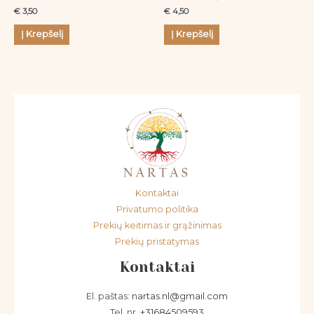
€
3,50
€
4,50
Į Krepšelį
Į Krepšelį
Kontaktai
Privatumo politika
Prekių keitimas ir grąžinimas
Prekių pristatymas
Kontaktai
El. paštas:
nartas.nl@gmail.com
Tel. nr.
+31684509593