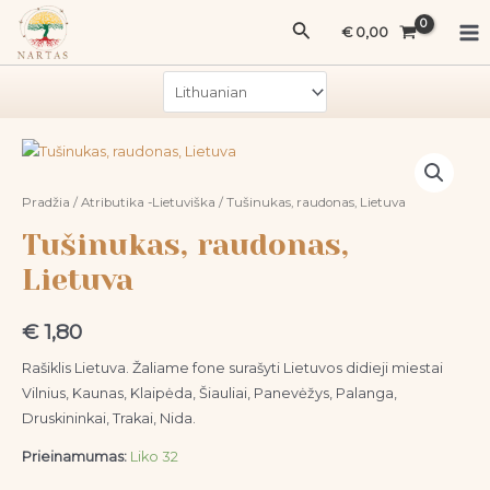
Pereiti
Ma
raudonas,
Paieška
€
0,00
prie
Lietuva
Me
turinio
produkto
kiekis:
Tušinukas,
Pradžia
/
Atributika -Lietuviška
/ Tušinukas, raudonas, Lietuva
raudonas,
Tušinukas, raudonas,
Lietuva
Lietuva
€
1,80
Rašiklis Lietuva. Žaliame fone surašyti Lietuvos didieji miestai
Vilnius, Kaunas, Klaipėda, Šiauliai, Panevėžys, Palanga,
Druskininkai, Trakai, Nida.
Prieinamumas:
Liko 32