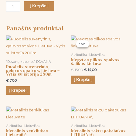
Į Krepšelį
Panašūs produktai
Original
Current
price
price
Sale!
Sale!
was:
is:
€ 15,00.
€ 14,00.
Atributika -Lietuviška
Megztas pilkos spalvos
“Dovanų kuponas” DOVANA
šalikas Lietuva
Puodelis suvenyrinis,
€
15,00
€
14,00
gelsvos spalvos, Lietuva –
Vytis su istorija 280m
Į Krepšelį
€
7,00
Į Krepšelį
Atributika -Lietuviška
Atributika -Lietuviška
Metalinis ženkliukas
Metalinis raktų pakabukas
Lietuvaitė
LITHUANIA\