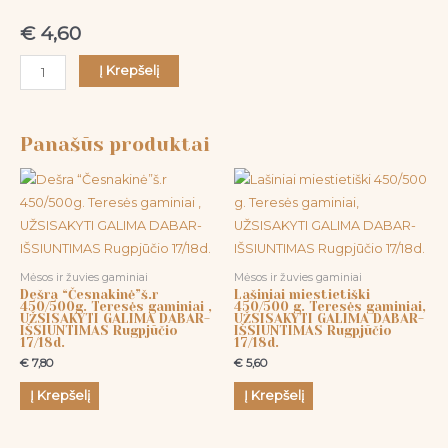
€
4,60
Į Krepšelį
Panašūs produktai
Mėsos ir žuvies gaminiai
Mėsos ir žuvies gaminiai
Dešra “Česnakinė”š.r
Lašiniai miestietiški
450/500g. Teresės gaminiai ,
450/500 g. Teresės gaminiai,
UŽSISAKYTI GALIMA DABAR-
UŽSISAKYTI GALIMA DABAR-
IŠSIUNTIMAS Rugpjūčio
IŠSIUNTIMAS Rugpjūčio
17/18d.
17/18d.
€
7,80
€
5,60
Į Krepšelį
Į Krepšelį