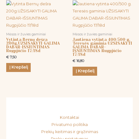
Mėsos ir žuvies gaminiai
Mėsos ir žuvies gaminiai
Vytinta Bernų dešra
Jautiena vytinta 400/500 g.
200g.UŽSISAKYTI GALIMA
Teresės gaminia UŽSISAKYTI
DABAR-IŠSIUNTIMAS
GALIMA DABAR-
Rugpjūčio 17/18d
IŠSIUNTIMAS Rugpjūčio
17/18d
€
7,50
€
16,80
Į Krepšelį
Į Krepšelį
Kontaktai
Privatumo politika
Prekių keitimas ir grąžinimas
Prekių pristatymas