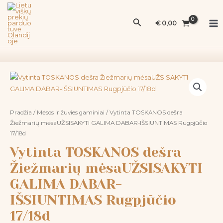
Pereiti
Ma
TOSKANOS
prie
Paieška
dešra
Me
€
0,00
turinio
Žiežmarių
mėsaUŽSISAKYTI
GALIMA
DABAR-
produkto
IŠSIUNTIMAS
kiekis:
Rugpjūčio
Vytinta
17/18d
TOSKANOS
Pradžia
/
Mėsos ir žuvies gaminiai
/ Vytinta TOSKANOS dešra
dešra
Žiežmarių mėsaUŽSISAKYTI GALIMA DABAR-IŠSIUNTIMAS Rugpjūčio
17/18d
Žiežmarių
mėsaUŽSISAKYTI
Vytinta TOSKANOS dešra
GALIMA
Žiežmarių mėsaUŽSISAKYTI
DABAR-
IŠSIUNTIMAS
GALIMA DABAR-
Rugpjūčio
IŠSIUNTIMAS Rugpjūčio
17/18d
17/18d