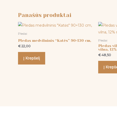
Panašūs produktai
Pledai
Pledas medvilninis “Katės” 90×130 cm,
Pledai
Pledas vi
€
22,00
vilna, 12
€
48,50
Į Krepšelį
Į Krepše