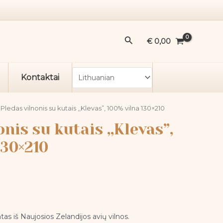
Pledas
vilnonis
su
Paieška
kutais
€
0,00
,,Klevas",
100%
Kontaktai
vilna
130x210
 Pledas vilnonis su kutais ,,Klevas”, 100% vilna 130×210
nis su kutais ,,Klevas”,
130×210
as iš Naujosios Zelandijos avių vilnos.