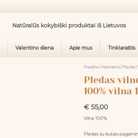
Natūralūs kokybiški produktai iš Lietuvos
Valentino diena
Apie mus
Tinklaraštis
produkto
Pradžia
/
Namams
/
Pledai
/
kiekis:
Pledas vilno
Pledas
100% vilna 
vilnonis
su
€
55,00
kutais
,,Klevas",
Vilna 100%
100%
vilna
Pledas su kutais pagamint