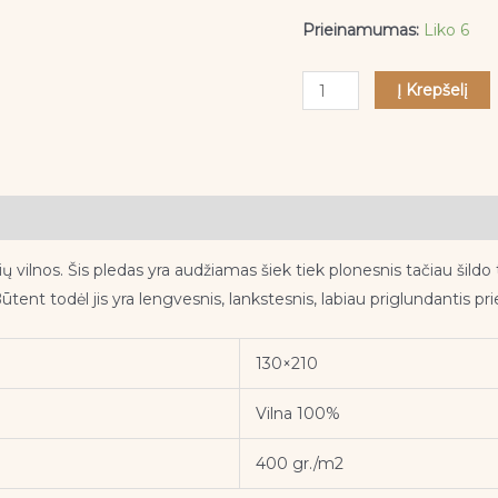
130x210
Prieinamumas:
Liko 6
Į Krepšelį
vilnos. Šis pledas yra audžiamas šiek tiek plonesnis tačiau šildo tai
ent todėl jis yra lengvesnis, lankstesnis, labiau priglundantis pr
130×210
Vilna 100%
400 gr./m2