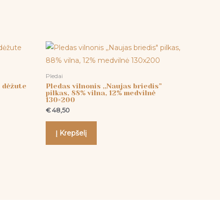
Pledai
u dėžute
Pledas vilnonis ,,Naujas briedis”
pilkas, 88% vilna, 12% medvilnė
130×200
€
48,50
Į Krepšelį