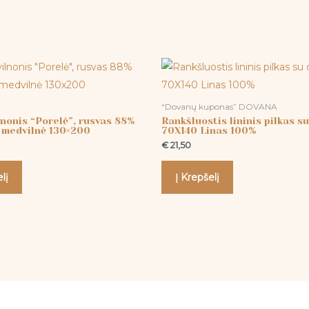
“Dovanų kuponas” DOVANA
lnonis “Porelė”, rusvas 88%
Rankšluostis lininis pilkas s
% medvilnė 130×200
70X140 Linas 100%
€
21,50
lį
Į Krepšelį