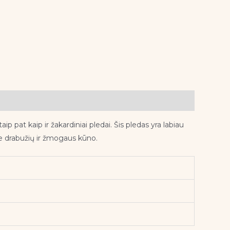
p pat kaip ir žakardiniai pledai. Šis pledas yra labiau
ie drabužių ir žmogaus kūno.