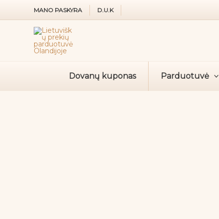
Pereiti
MANO PASKYRA
D.U.K
prie
turinio
Dovanų kuponas
Parduotuvė