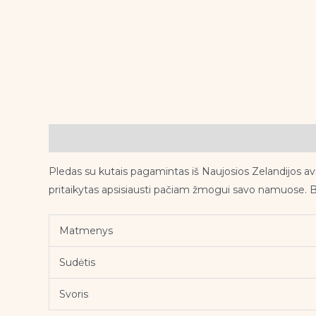
Aprašymas
Pledas su kutais pagamintas iš Naujosios Zelandijos avių 
pritaikytas apsisiausti pačiam žmogui savo namuose. Būt
Matmenys
Sudėtis
Svoris