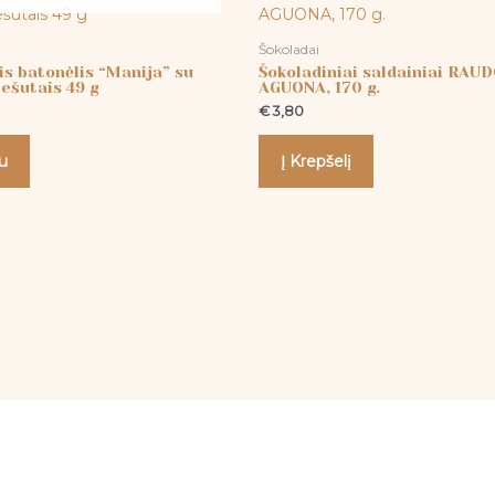
Šokoladai
is batonėlis “Manija” su
Šokoladiniai saldainiai RAU
iešutais 49 g
AGUONA, 170 g.
€
3,80
u
Į Krepšelį