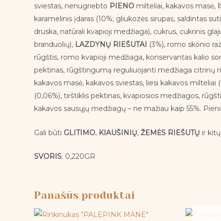
sviestas, nenugriebto
PIENO
milteliai, kakavos masė,
karamelinis įdaras (10%; gliukozės sirupas, saldintas suti
druska, natūrali kvapioji medžiaga), cukrus, cukrinis glaj
branduolių),
LAZDYNŲ RIEŠUTAI
(3%), romo skonio razi
rūgštis, romo kvapioji medžiaga, konservantas kalio sorba
pektinas, rūgštingumą reguliuojanti medžiaga citrinų rū
kakavos masė, kakavos sviestas, liesi kakavos milteliai (0,
(0,06%), tirštiklis pektinas, kvapiosios medžiagos, rūgš
kakavos sausųjų medžiagų – ne mažiau kaip 55%. Pien
Gali būti
GLITIMO
,
KIAUŠINIŲ
,
ŽEMĖS RIEŠUTŲ
ir kit
SVORIS
: 0,220GR
Panašūs produktai