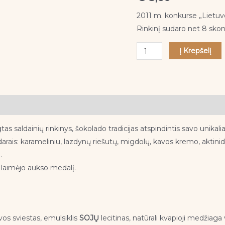
GALIMA
DABAR-
2011 m. konkurse „Lietuv
IŠSIUNTIMAS
Rinkinį sudaro net 8 skonių
Rugpjūčio
Į Krepšelį
17/18d
s saldainių rinkinys, šokolado tradicijas atspindintis savo unikalia
 įdarais: karameliniu, lazdynų riešutų, migdolų, kavos kremo, aktin
.
laimėjo aukso medalį.
os sviestas, emulsiklis
SOJŲ
lecitinas, natūrali kvapioji medžiaga