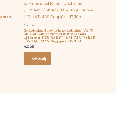
DONOJI
Šokoladai
Šokoladas Juodasis šokoladas (75 %)
su kanapių sėklomis ir braškėmis
„Lietuva“UŽSISAKYTI GALIMA DABAR-
IŠSIUNTIMAS Rugpjūčio 17/18d
€
3,25
Į Krepšelį