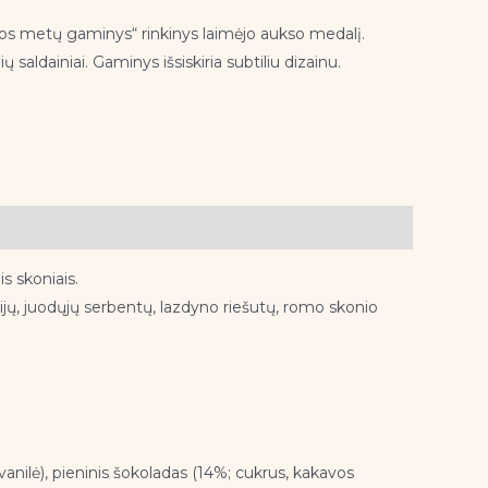
os metų gaminys“ rinkinys laimėjo aukso medalį.
 saldainiai. Gaminys išsiskiria subtiliu dizainu.
is skoniais.
idijų, juodųjų serbentų, lazdyno riešutų, romo skonio
 vanilė), pieninis šokoladas (14%; cukrus, kakavos