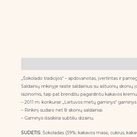
Aprašymas
„Šokolado tradicijos“ – apdovanotas, įvertintas ir pamėgta
Saldainių rinkinyje rasite saldainius su aštuonių skonių
razinomis, taip pat brendžiu pagardintu kakavos kremu
– 2011 m. konkurse „Lietuvos metų gaminys“ gaminys 
– Rinkinį sudaro net 8 skonių saldainiai.
– Gaminys išsiskiria subtiliu dizainu.
SUDĖTIS
: Šokoladas (39%; kakavos masė, cukrus, kakav