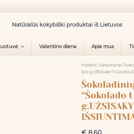
Natūralūs kokybiški produktai iš Lietuvos
duotuvė
Valentino diena
Apie mus
Ti
produkto
Pradžia
/
Saldumynai
/
Šoko
220 g.UŽSISAKYTI GALIMA 
kiekis:
Šokoladinių
Šokoladinių
saldainių
“Šokolado t
rinkinys
g.UŽSISAKY
"Šokolado
tradicijos",
IŠSIUNTIMA
220
g.UŽSISAKYTI
€
8,60