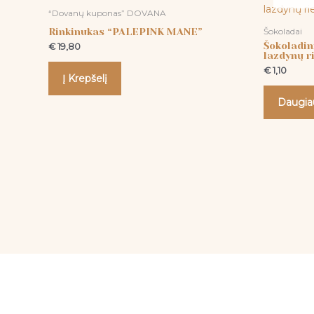
“Dovanų kuponas” DOVANA
Rinkinukas “PALEPINK MANE”
Šokoladai
Šokoladin
€
19,80
lazdynų r
€
1,10
Į Krepšelį
Daugia