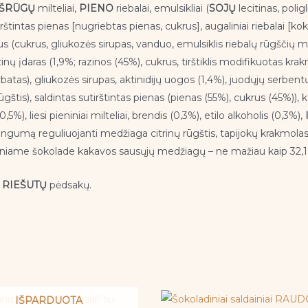
IŠRŪGŲ
milteliai,
PIENO
riebalai, emulsikliai (
SOJŲ
lecitinas, polig
rštintas pienas [nugriebtas pienas, cukrus], augaliniai riebalai [kok
us (cukrus, gliukozės sirupas, vanduo, emulsiklis riebalų rūgščių mon
nų įdaras (1,9%; razinos (45%), cukrus, tirštiklis modifikuotas kr
tas), gliukozės sirupas, aktinidijų uogos (1,4%), juodųjų serbentų 
gštis), saldintas sutirštintas pienas (pienas (55%), cukrus (45%))
5%), liesi pieniniai milteliai, brendis (0,3%), etilo alkoholis (0,3%),
tingumą reguliuojanti medžiaga citrinų rūgštis, tapijokų krakmolas,
iniame šokolade kakavos sausųjų medžiagų – ne mažiau kaip 32,
ų
RIEŠUTŲ
pėdsakų.
IŠPARDUOTA