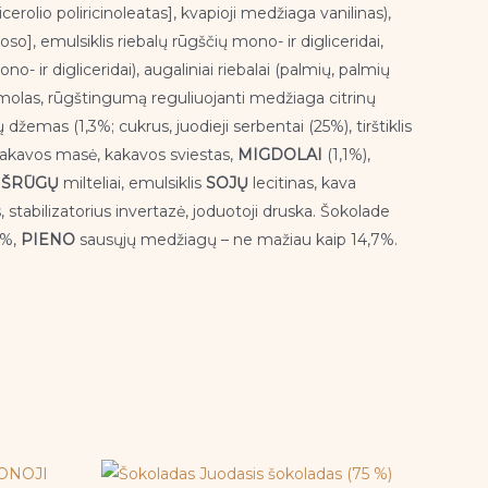
licerolio poliricinoleatas], kvapioji medžiaga vanilinas),
oso], emulsiklis riebalų rūgščių mono- ir digliceridai,
o- ir digliceridai), augaliniai riebalai (palmių, palmių
akmolas, rūgštingumą reguliuojanti medžiaga citrinų
džemas (1,3%; cukrus, juodieji serbentai (25%), tirštiklis
, kakavos masė, kakavos sviestas,
MIGDOLAI
(1,1%),
IŠRŪGŲ
milteliai, emulsiklis
SOJŲ
lecitinas, kava
 stabilizatorius invertazė, joduotoji druska. Šokolade
1%,
PIENO
sausųjų medžiagų – ne mažiau kaip 14,7%.