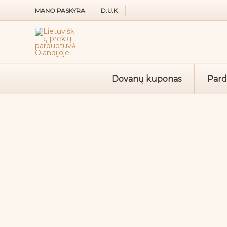
Pereiti
MANO PASKYRA
D.U.K
prie
turinio
Dovanų kuponas
Par