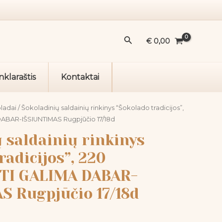
rinkinys
"Šokolado
tradicijos",
Paieška
€
0,00
220
g.UŽSISAKYTI
GALIMA
nklaraštis
Kontaktai
DABAR-
IŠSIUNTIMAS
Rugpjūčio
ladai
/ Šokoladinių saldainių rinkinys “Šokolado tradicijos”,
17/18d
DABAR-IŠSIUNTIMAS Rugpjūčio 17/18d
 saldainių rinkinys
radicijos”, 220
TI GALIMA DABAR-
S Rugpjūčio 17/18d