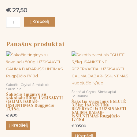
€
27,50
Į Krepšelį
Panašūs produktai
Šakočiai-Grybai-Šimtalapiai-
Sausainiai
Šakočiai-Grybai-Šimtalapiai-
Šakočio tinginys su
Sausainiai
šokoladu 500g. UŽSISAKYTI
Šakotis sviestinis EGLUTĖ
GALIMA DABAR-
3,5kg. IŠANKSTINĖ
IŠSIUNTIMAS Rugpjūčio
REZERVACIJA!! UŽSISAKYTI
17/18d.
GALIMA DABAR-
€
9,00
IŠSIUNTIMAS Rugpjūčio
17/18d
Į Krepšelį
€
105,00
Į Krepšelį