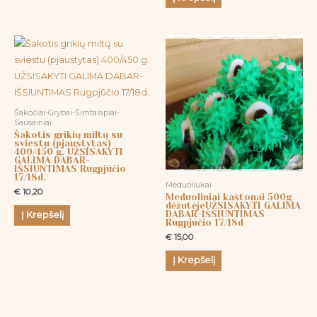
Šakočiai-Grybai-Šimtalapiai-
Sausainiai
Šakotis grikių miltų su
sviestu (pjaustytas)
400/450 g. UŽSISAKYTI
GALIMA DABAR-
IŠSIUNTIMAS Rugpjūčio
17/18d.
Meduoliukai
€
10,20
Meduoliniai kaštonai 500g
dėžutėjeUŽSISAKYTI GALIMA
DABAR-IŠSIUNTIMAS
Į Krepšelį
Rugpjūčio 17/18d
€
15,00
Į Krepšelį