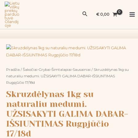
Pereiti
Ma
1kg
prie
Paieška
su
Me
€
0,00
turinio
naturaliu
medumi.
UŽSISAKYTI
GALIMA
produkto
DABAR-
kiekis:
IŠSIUNTIMAS
Skruzdėlynas
Rugpjūčio
1kg
Pradžia
/
Šakočiai-Grybai-Šimtalapiai-Sausainiai
/ Skruzdėlynas 1kg su
17/18d
su
naturaliu medumi. UŽSISAKYTI GALIMA DABAR-IŠSIUNTIMAS
Rugpjūčio 17/18d
naturaliu
medumi.
Skruzdėlynas 1kg su
UŽSISAKYTI
naturaliu medumi.
GALIMA
DABAR-
UŽSISAKYTI GALIMA DABAR-
IŠSIUNTIMAS
IŠSIUNTIMAS Rugpjūčio
Rugpjūčio
17/18d
17/18d