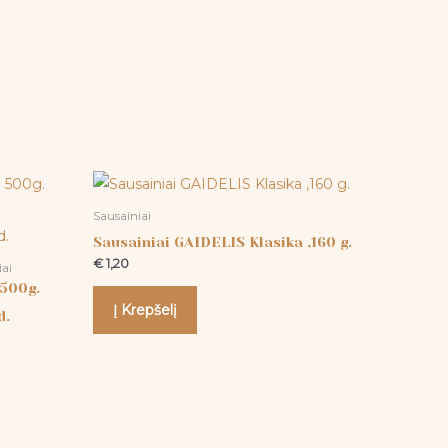
Sausainiai
Sausainiai GAIDELIS Klasika ,160 g.
€
1,20
iai
 500g.
Į Krepšelį
d.