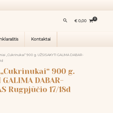
„Cukrinukai“
900
g.
Paieška
€
0,00
UŽSISAKYTI
GALIMA
DABAR-
nklaraštis
Kontaktai
IŠSIUNTIMAS
Rugpjūčio
17/18d
iniai „Cukrinukai“ 900 g. UŽSISAKYTI GALIMA DABAR-
8d
 „Cukrinukai“ 900 g.
I GALIMA DABAR-
S Rugpjūčio 17/18d