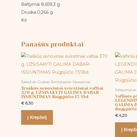
Baltymai 8,659,3 g
Druska 0,266 g
Kit
Panašūs produktai
Šakočiai-Grybai-Šimtalapiai-Sausainiai
Traškūs senoviniai sviestiniai vafliai
Saldumynai
370 g. UŽSISAKYTI GALIMA DABAR-
Vaflinis 
IŠSIUNTIMAS Rugpjūčio 17/18d
LEGENDIN
€
6,50
GALIMA 
Rugpjūčio
€
4,20
Į Krepšelį
Į Krepše