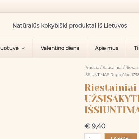
Natūralūs kokybiški produktai iš Lietuvos
duotuvė
Valentino diena
Apie mus
Ti
produkto
Pradžia
/
Sausainiai
/ Riesta
IŠSIUNTIMAS Rugpjūčio 17/1
kiekis:
Riestainiai
Riestainiai
„Cukrinukai“
UŽSISAKYT
900
IŠSIUNTIMA
g.
UŽSISAKYTI
GALIMA
€
9,40
DABAR-
Į Krepšelį