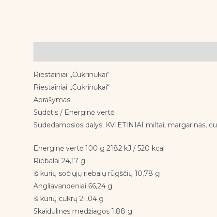
Aprašymas
Riestainiai „Cukrinukai“
Riestainiai „Cukrinukai“
Aprašymas
Sudėtis / Energinė vertė
Sudedamosios dalys: KVIETINIAI miltai, margarinas, cukr
Energinė vertė 100 g 2182 kJ / 520 kcal
Riebalai 24,17 g
iš kurių sočiųjų riebalų rūgščių 10,78 g
Angliavandeniai 66,24 g
iš kurių cukrų 21,04 g
Skaidulinės medžiagos 1,88 g