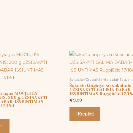
Šakočiai-Grybai-Šimtalapiai-Sausain
Šakočio tinginys su šokoladu
UŽSISAKYTI GALIMA DABAR-
pyragas MOČIUTĖS
IŠSIUNTIMAS Rugpjūčio 17/18
IS, 200 g.UŽSISAKYTI
€
9,00
DABAR-IŠSIUNTIMAS
 17/18d
Į Krepšelį
lį