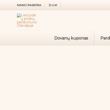
Pereiti
MANO PASKYRA
D.U.K
prie
turinio
Dovanų kuponas
Par