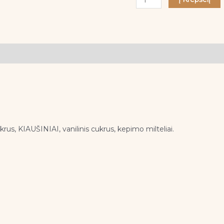
IŠSIUNTIMAS
Rugpjūčio
17/18d
us, KIAUŠINIAI, vanilinis cukrus, kepimo milteliai.