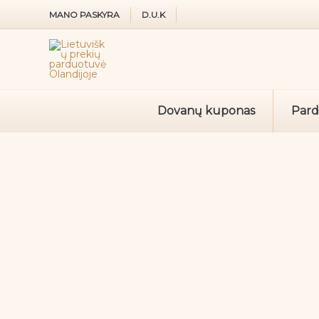
Pereiti
MANO PASKYRA
D.U.K
prie
turinio
Dovanų kuponas
Par