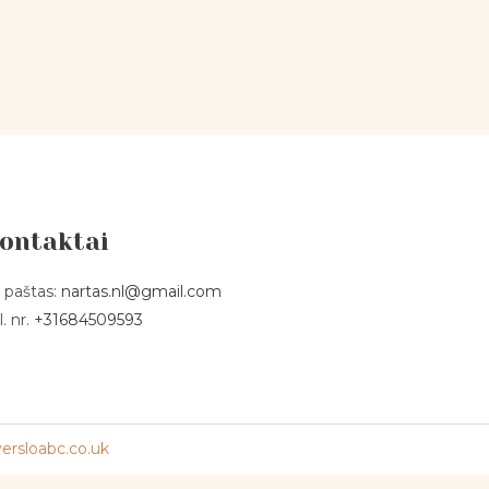
ontaktai
. paštas:
nartas.nl@gmail.com
l. nr.
+31684509593
ersloabc.co.uk