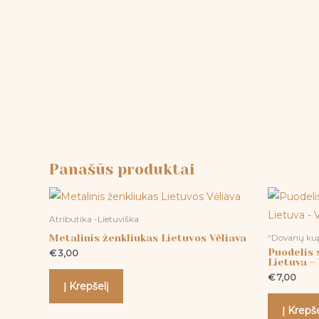
Panašūs produktai
Atributika -Lietuviška
Metalinis ženkliukas Lietuvos Vėliava
“Dovanų k
Puodelis 
€
3,00
Lietuva – 
€
7,00
Į Krepšelį
Į Krepše