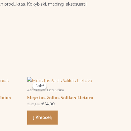
h produktas. Kokybiški, madingi aksesuarai
Original
Current
price
price
Sale!
Sale!
was:
is:
Atributika -Lietuviška
€ 15,00.
€ 14,00.
lnius
Megztas žalias šalikas Lietuva
€
15,00
€
14,00
Į Krepšelį