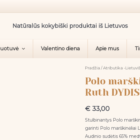
Natūralūs kokybiški produktai iš Lietuvos
duotuvė
Valentino diena
Apie mus
Ti
produkto
Pradžia
/
Atributika -Lietuvi
kiekis:
Polo marški
Polo
Ruth DYDIS
marškinėliai
LT
€
33,00
juodi
-
Stulbinantys Polo marškinė
Robin
garinti Polo marškinėliai 
Ruth
Audinio sudėtis 65% medvi