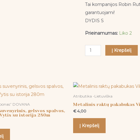
DYDIS-
Tai kompanijos Robin Rut
S
garantuojami!
DYDIS S
Prieinamumas:
Liko 2
Į Krepšelį
Atributika -Lietuviška
Metalinis raktų pakabukas Vi
uponas” DOVANA
suvenyrinis, gelsvos spalvos,
€
4,00
Vytis su istorija 280m
Į Krepšelį
lį