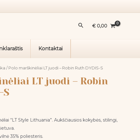
Polo
marškinėliai
LT
Paieška
juodi
€
0,00
-
Robin
nklaraštis
Kontaktai
Ruth
DYDIS-
S
ška
/ Polo marškinėliai LT juodi – Robin Ruth DYDIS-S
nėliai LT juodi – Robin
-S
liai “LT Style Lithuania”. Aukščiausios kokybės, stilingi,
Lietuva.
lnė 35% poliesteris.