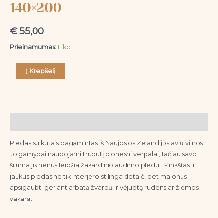
140×200
€
55,00
Prieinamumas:
Liko 1
Į Krepšelį
Aprašymas
Pledas su kutais pagamintas iš Naujosios Zelandijos avių vilnos.
Jo gamybai naudojami truputį plonesni verpalai, tačiau savo
šiluma jis nenusileidžia žakardinio audimo pledui. Minkštas ir
jaukus pledas ne tik interjero stilinga detalė, bet malonus
apsigaubti geriant arbatą žvarbų ir vėjuotą rudens ar žiemos
vakarą.