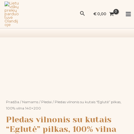
Pereiti
Ma
vilnonis
prie
Paieška
su
Me
€
0,00
turinio
kutais
"Eglutė"
pilkas,
100%
produkto
vilna
kiekis:
140x200
Pledas
vilnonis
su
kutais
"Eglutė"
pilkas,
100%
Pradžia
/
Namams
/
Pledai
/ Pledas vilnonis su kutais “Eglutė” pilkas,
vilna
100% vilna 140×200
140x200
Pledas vilnonis su kutais
“Eglutė” pilkas, 100% vilna