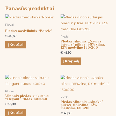
Panašūs produktai
Pledai
Pledas medvilninis “Porelė”
€
40,50
Pledai
Pledas vilnonis ,,Naujas
briedis” pilkas, 88% vilna,
Į Krepšelį
12% medvilnė 130×200
€
48,50
Į Krepšelį
Pledai
Vilnonis pledas su kutais
Pledai
“Elegant” rudas 140×240
Pledas vilnonis ,,Alpaka”
€
55,00
pilkas, 88%vilna, 12%
medvilnė 130×200
Į Krepšelį
€
48,50