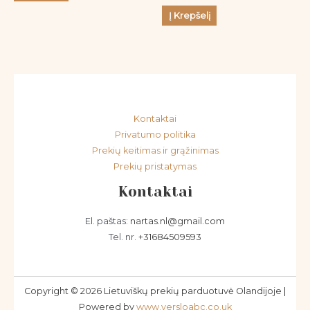
Į Krepšelį
Kontaktai
Privatumo politika
Prekių keitimas ir grąžinimas
Prekių pristatymas
Kontaktai
El. paštas:
nartas.nl@gmail.com
Tel. nr.
+31684509593
Copyright © 2026 Lietuviškų prekių parduotuvė Olandijoje |
Powered by
www.versloabc.co.uk