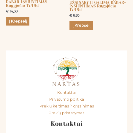
DABAR-IŠSIUNTIMAS
UŽSISAKYTI GALIMA DABAR-
Rugpjūčio 17/18d
IŠSIUNTIMAS Rugpjūčio
17/18d
€
14,50
€
6,50
Į Krepšelį
Į Krepšelį
Kontaktai
Privatumo politika
Prekių keitimas ir grąžinimas
Prekių pristatymas
Kontaktai