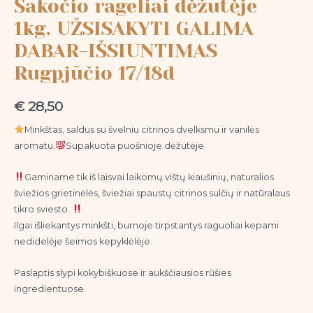
Šakočio rageliai dėžutėje
1kg. UŽSISAKYTI GALIMA
DABAR-IŠSIUNTIMAS
Rugpjūčio 17/18d
€
28,50
Minkštas, saldus su švelniu citrinos dvelksmu ir vanilės
aromatu.
Supakuota puošnioje dėžutėje.
Gaminame tik iš laisvai laikomų vištų kiaušinių, naturalios
šviežios grietinėlės, šviežiai spaustų citrinos sulčių ir natūralaus
tikro sviesto.
Ilgai išliekantys minkšti, burnoje tirpstantys raguoliai kepami
nedidelėje šeimos kepyklėlėje.
Paslaptis slypi kokybiškuose ir aukščiausios rūšies
ingredientuose.