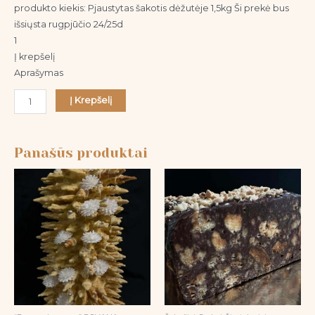
produkto kiekis: Pjaustytas šakotis dėžutėje 1,5kg Ši prekė bus
išsiųsta rugpjūčio 24/25d
1
Į krepšelį
Aprašymas
Į Krepšelį
Panašūs produktai