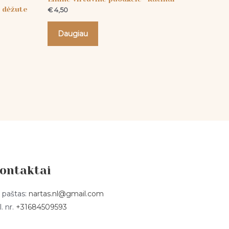
u dėžute
€
4,50
Daugiau
ontaktai
. paštas:
nartas.nl@gmail.com
l. nr.
+31684509593