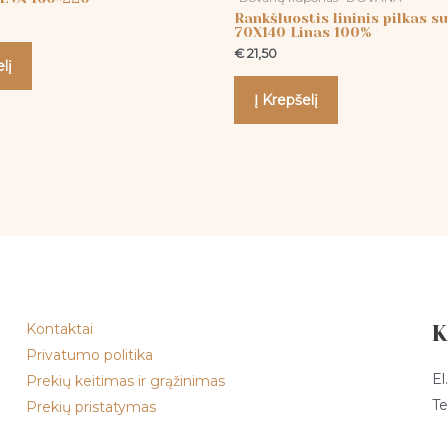
Rankšluostis lininis pilkas s
70X140 Linas 100%
€
21,50
lį
Į Krepšelį
Kontaktai
K
Privatumo politika
El
Prekių keitimas ir grąžinimas
Te
Prekių pristatymas