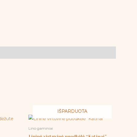
IŠPARDUOTA
Lino gaminiai
Lininė virtuvinė puodkėlė “Katinai”