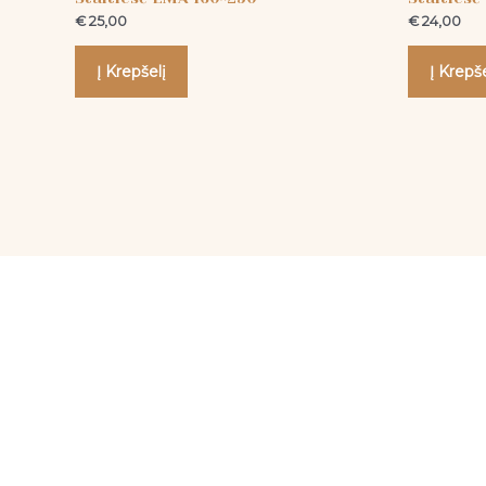
€
25,00
€
24,00
Į Krepšelį
Į Krepše