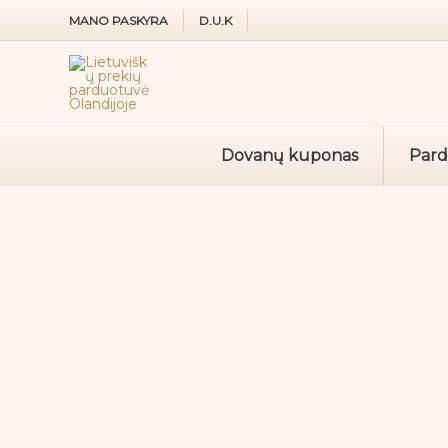
Pereiti
MANO PASKYRA
D.U.K
prie
turinio
Dovanų kuponas
Par