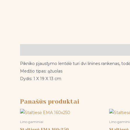
Aprašymas
Pikniko pjaustymo lentėlė turi dvi linines rankenas, todė
Medžio tipas: ąžuolas
Dydis: 1 X 19 X 13 cm
Panašūs produktai
Lino gaminiai
Lino gamini
Staltiesė EMA 160×250
Staltiesė