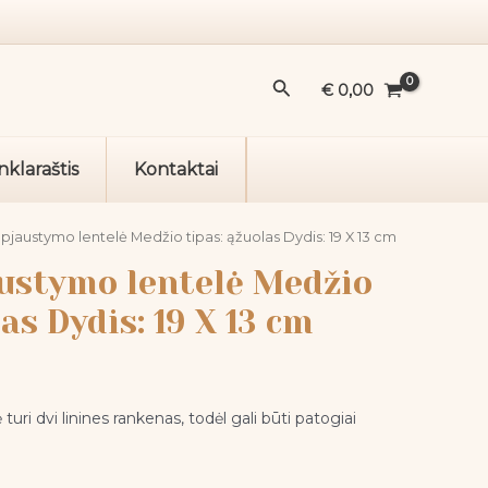
pjaustymo
lentelė
Medžio
Paieška
€
0,00
tipas:
ąžuolas
Dydis:
nklaraštis
Kontaktai
19
X
13
 pjaustymo lentelė Medžio tipas: ąžuolas Dydis: 19 X 13 cm
cm
austymo lentelė Medžio
as Dydis: 19 X 13 cm
turi dvi linines rankenas, todėl gali būti patogiai