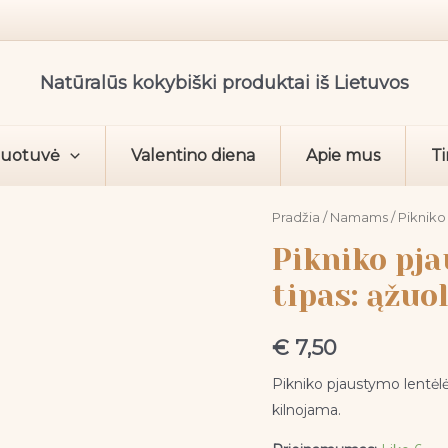
Natūralūs kokybiški produktai iš Lietuvos
duotuvė
Valentino diena
Apie mus
Ti
produkto
Pradžia
/
Namams
/ Pikniko
kiekis:
Pikniko pj
Pikniko
tipas: ąžuol
pjaustymo
lentelė
€
7,50
Medžio
tipas:
Pikniko pjaustymo lentėlė 
ąžuolas
kilnojama.
Dydis: