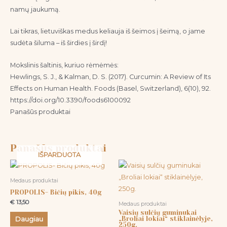
namų jaukumą.
Lai tikras, lietuviškas medus keliauja iš šeimos į šeimą, o jame
sudėta šiluma – iš širdies į širdį!
Mokslinis šaltinis, kuriuo rėmėmės:
Hewlings, S. J., & Kalman, D. S. (2017). Curcumin: A Review of Its
Effects on Human Health. Foods (Basel, Switzerland), 6(10), 92.
https://doi.org/10.3390/foods6100092
Panašūs produktai
Panašūs produktai
IŠPARDUOTA
Medaus produktai
PROPOLIS- Bičių pikis, 40g
€
13,50
Medaus produktai
Vaisių sulčių guminukai
„Broliai lokiai“ stiklainėlyje,
Daugiau
250g.