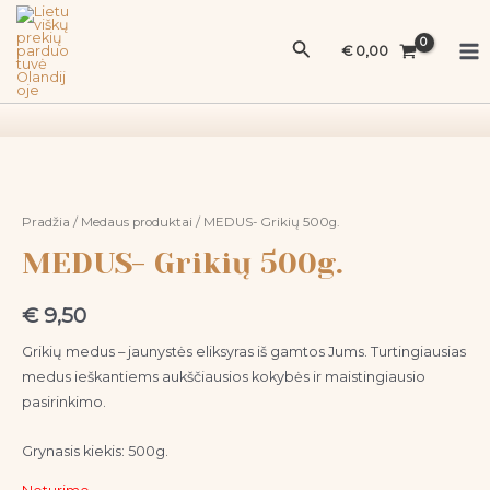
Pereiti
Ma
prie
Paieška
Me
€
0,00
turinio
Pradžia
/
Medaus produktai
/ MEDUS- Grikių 500g.
MEDUS- Grikių 500g.
€
9,50
Grikių medus – jaunystės eliksyras iš gamtos Jums. Turtingiausias
medus ieškantiems aukščiausios kokybės ir maistingiausio
pasirinkimo.
Grynasis kiekis: 500g.