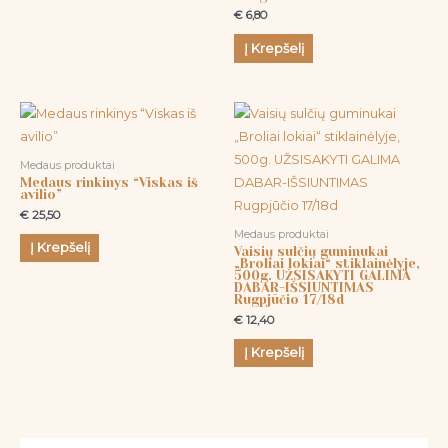
€
6,80
Į Krepšelį
Medaus produktai
Medaus rinkinys “Viskas iš
avilio”
€
25,50
Medaus produktai
Į Krepšelį
Vaisių sulčių guminukai
„Broliai lokiai“ stiklainėlyje,
500g. UŽSISAKYTI GALIMA
DABAR-IŠSIUNTIMAS
Rugpjūčio 17/18d
€
12,40
Į Krepšelį