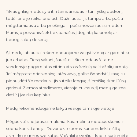
Tikras grikių medus yra itin tamsiai rudas ir turi ryškų poskonį,
todėl prie jo reikia priprasti. Dažniausiai jis tampa arba pačiu
mėgstamiausiu arba priešingai – pačiu neskaniausiu medumi.
Mums jo poskonis šiek tiek panašus į degintą karamelę ar
tiesiog saldų desertą.
Šį medų labiausiai rekomenduojame valgyti vieną ar gardinti su
juo arbatas. Tiesą sakant, šaukštelis šio medaus šiltame
vandenyje pagardintas citrina atstos švelnią vaistažolių arbatą.
Jei mėgstate prieskoninę latės kavą, galite išbandyti į kavą su
pienu įdėti šio medaus – jis suteiks lengvą, žiemišką skonį Jūsų
gėrimui. Žiemos atradimams, vietoje cukraus, šį medų galima
dėti ir į įvairius kepinius.
Medų rekomenduojame laikyti vėsioje tamsioje vietoje.
Mėgaukitės neįprastu, maloniai karameliniu medaus skoniu ir
sodria konsistencija. Dovanokite tiems, kuriems linkite šiltų
akimirkų ir geros sveikatos. Vaišinkite svečius, kad sukurtumėte