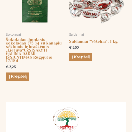
Šokoladai
Saldainiai
Šokoladas Juodasis
Saldainiai “Vėželiai”, 1 kg
šokoladas (75 %) su kanapių
sėklomis ir braškėmis
€
5,50
„Lietuva“UŽSISAKYTI
GALIMA DABAR-
Į Krepšelį
IŠSIUNTIMAS Rugpjūčio
17/18d
€
3,25
Į Krepšelį