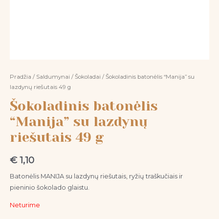
Pradžia
/
Saldumynai
/
Šokoladai
/ Šokoladinis batonėlis “Manija” su
lazdynų riešutais 49 g
Šokoladinis batonėlis
“Manija” su lazdynų
riešutais 49 g
€
1,10
Batonėlis MANIJA su lazdynų riešutais, ryžių traškučiais ir
pieninio šokolado glaistu.
Neturime