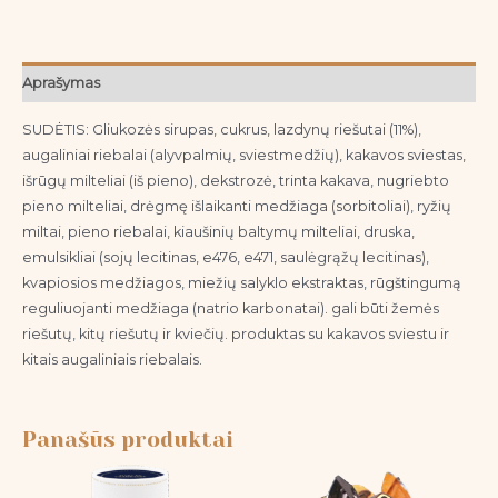
Aprašymas
SUDĖTIS: Gliukozės sirupas, cukrus, lazdynų riešutai (11%),
augaliniai riebalai (alyvpalmių, sviestmedžių), kakavos sviestas,
išrūgų milteliai (iš pieno), dekstrozė, trinta kakava, nugriebto
pieno milteliai, drėgmę išlaikanti medžiaga (sorbitoliai), ryžių
miltai, pieno riebalai, kiaušinių baltymų milteliai, druska,
emulsikliai (sojų lecitinas, e476, e471, saulėgrąžų lecitinas),
kvapiosios medžiagos, miežių salyklo ekstraktas, rūgštingumą
reguliuojanti medžiaga (natrio karbonatai). gali būti žemės
riešutų, kitų riešutų ir kviečių. produktas su kakavos sviestu ir
kitais augaliniais riebalais.
Panašūs produktai