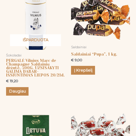
IŠPARDUOTA
Saldainiai
Saldainiai “Pupa”, 1 kg.
Šokoladai
€
9,00
PERGALĖ Vilnius Marc de
Champagne Saldainių
dėžutė, 500G. UŽSISAKYTI
Į Krepšelį
GALIMA DABAR-
IŠSIUNTIMAS LIEPOS 20/21d.
€
19,20
Daugiau