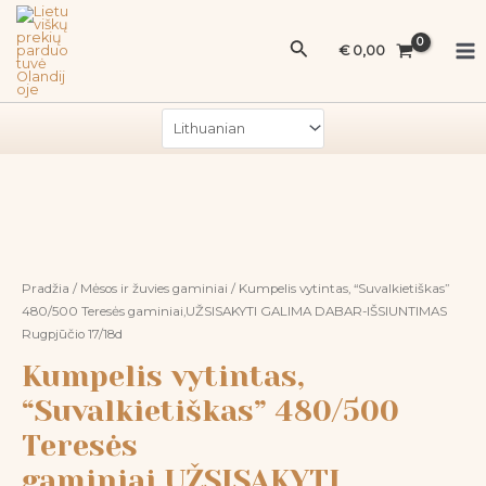
Pereiti
Ma
vytintas,
prie
Paieška
“Suvalkietiškas”
Me
€
0,00
turinio
480/500
Teresės
gaminiai,UŽSISAKYTI
GALIMA
DABAR-
produkto
IŠSIUNTIMAS
kiekis:
Rugpjūčio
Kumpelis
17/18d
vytintas,
“Suvalkietiškas”
Pradžia
/
Mėsos ir žuvies gaminiai
/ Kumpelis vytintas, “Suvalkietiškas”
480/500
480/500 Teresės gaminiai,UŽSISAKYTI GALIMA DABAR-IŠSIUNTIMAS
Rugpjūčio 17/18d
Teresės
gaminiai,UŽSISAKYTI
Kumpelis vytintas,
GALIMA
“Suvalkietiškas” 480/500
DABAR-
IŠSIUNTIMAS
Teresės
Rugpjūčio
gaminiai,UŽSISAKYTI