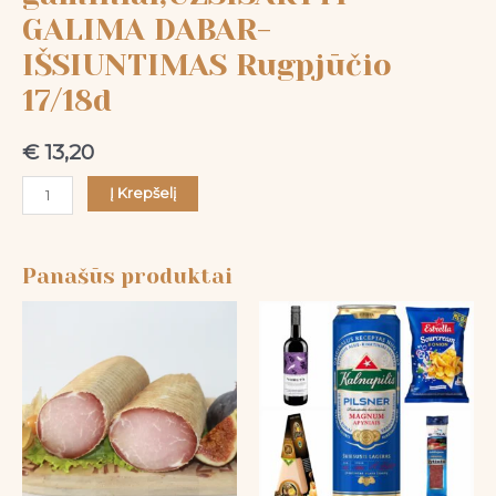
17/18d
GALIMA DABAR-
IŠSIUNTIMAS Rugpjūčio
17/18d
€
13,20
Į Krepšelį
Panašūs produktai