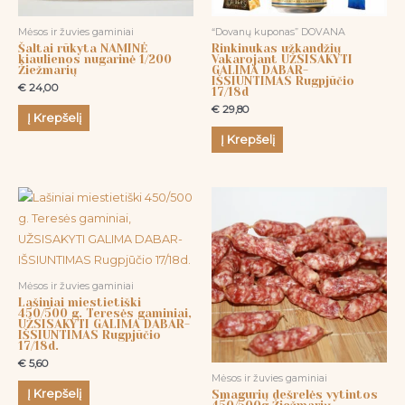
Mėsos ir žuvies gaminiai
“Dovanų kuponas” DOVANA
Šaltai rūkyta NAMINĖ
Rinkinukas užkandžių
kiaulienos nugarinė 1/200
Vakarojant UŽSISAKYTI
Žiežmarių
GALIMA DABAR-
IŠSIUNTIMAS Rugpjūčio
€
24,00
17/18d
€
29,80
Į Krepšelį
Į Krepšelį
Mėsos ir žuvies gaminiai
Lašiniai miestietiški
450/500 g. Teresės gaminiai,
UŽSISAKYTI GALIMA DABAR-
IŠSIUNTIMAS Rugpjūčio
17/18d.
€
5,60
Mėsos ir žuvies gaminiai
Į Krepšelį
Smagurių dešrelės vytintos