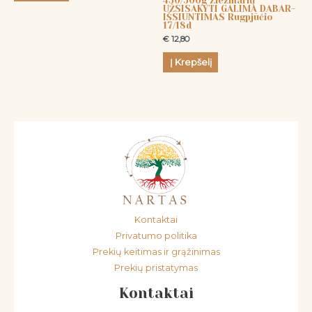
450/500g Žiežmarių
UŽSISAKYTI GALIMA DABAR-
IŠSIUNTIMAS Rugpjūčio
17/18d
€
12,80
Į Krepšelį
Kontaktai
Privatumo politika
Prekių keitimas ir grąžinimas
Prekių pristatymas
Kontaktai