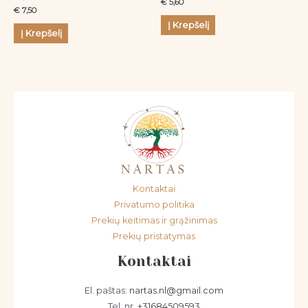
€
5,60
€
7,50
Į Krepšelį
Į Krepšelį
Kontaktai
Privatumo politika
Prekių keitimas ir grąžinimas
Prekių pristatymas
Kontaktai
El. paštas:
nartas.nl@gmail.com
Tel. nr.
+31684509593