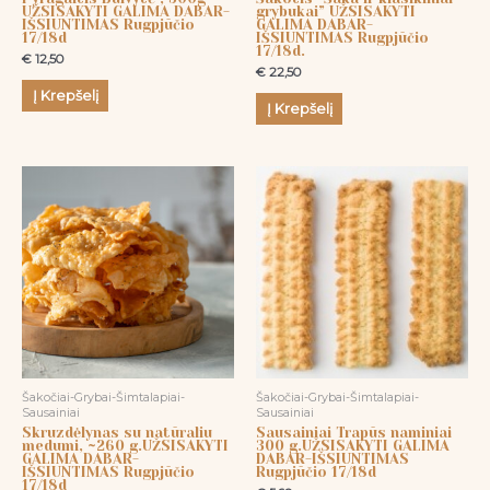
UŽSISAKYTI GALIMA DABAR-
grybukai” UŽSISAKYTI
IŠSIUNTIMAS Rugpjūčio
GALIMA DABAR-
17/18d
IŠSIUNTIMAS Rugpjūčio
17/18d.
€
12,50
€
22,50
Į Krepšelį
Į Krepšelį
Šakočiai-Grybai-Šimtalapiai-
Šakočiai-Grybai-Šimtalapiai-
Sausainiai
Sausainiai
Skruzdėlynas su natūraliu
Sausainiai Trapūs naminiai
medumi, ~260 g.UŽSISAKYTI
300 g.UŽSISAKYTI GALIMA
GALIMA DABAR-
DABAR-IŠSIUNTIMAS
IŠSIUNTIMAS Rugpjūčio
Rugpjūčio 17/18d
17/18d