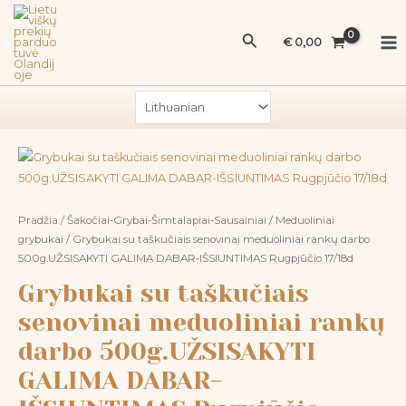
Pereiti
Ma
su
prie
Paieška
taškučiais
Me
€
0,00
turinio
senovinai
meduoliniai
rankų
darbo
500g.UŽSISAKYTI
produkto
GALIMA
kiekis:
DABAR-
Grybukai
IŠSIUNTIMAS
su
Pradžia
/
Šakočiai-Grybai-Šimtalapiai-Sausainiai
/
Meduoliniai
Rugpjūčio
taškučiais
grybukai
/ Grybukai su taškučiais senovinai meduoliniai rankų darbo
17/18d
500g.UŽSISAKYTI GALIMA DABAR-IŠSIUNTIMAS Rugpjūčio 17/18d
senovinai
meduoliniai
Grybukai su taškučiais
rankų
senovinai meduoliniai rankų
darbo
500g.UŽSISAKYTI
darbo 500g.UŽSISAKYTI
GALIMA
GALIMA DABAR-
DABAR-