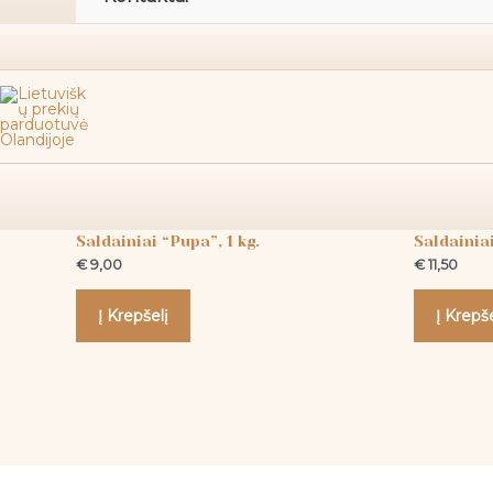
Panašūs produktai
Saldainiai
Saldainiai
Saldainiai “Pupa”, 1 kg.
Saldainiai
€
9,00
€
11,50
Į Krepšelį
Į Krepše