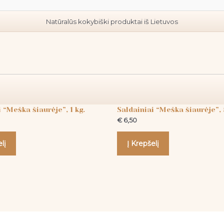
Natūralūs kokybiški produktai iš Lietuvos
Į Krepšelį
Saldainiai
 “Meška šiaurėje”, 1 kg.
Saldainiai “Meška šiaurėje”,
€
6,50
lį
Į Krepšelį