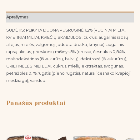
Aprašymas
SUDĖTIS: PLIKYTA DUONA PUSRUGINĖ 62% (RUGINIAI MILTAI,
KVIETINIAI MILTAI, KVIEČIŲ SKAIDULOS, cukrus, augalinis rapsų
aliejus, mielės, valgomoji joduota druska, kmynai); augalinis
rapsų aliejus; prieskonių mišinys 5% (druska, česnakas 0,84%,
maltodekstrinas (iš kukurūzų, bulvių), dekstrozė (iš kukurūzų),
GRIETINĖLĖS MILTELIAI, cukrus, mielių ekstraktas, svogūnas,
petražolės 0,1%,rūgštis (pieno rūgštis), natūrali česnako kvapioji
medžiaga); vanduo.
Panašūs produktai