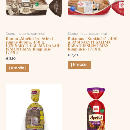
Duona ir duonos gaminiai
Duona ir duonos gaminiai
Duona „Močiutės“ šviesi
Batonas “Sostinės” , 400
ruginė duona, 450 g.
g.UŽSISAKYTI GALIMA
UŽSISAKYTI GALIMA DABAR-
DABAR-IŠSIUNTIMAS
IŠSIUNTIMAS Rugpjūčio
Rugpjūčio 17/18d.
17/18d
€
3,20
€
3,80
Į Krepšelį
Į Krepšelį