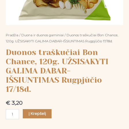
Pradžia
/
Duona ir duonos gaminiai
/ Duonos traškučiai Bon Chance,
120g. UŽSISAKYTI GALIMA DABAR-IŠSIUNTIMAS Rugpjūčio 17/18d.
Duonos traškučiai Bon
Chance, 120g. UŽSISAKYTI
GALIMA DABAR-
IŠSIUNTIMAS Rugpjūčio
17/18d.
€
3,20
Į Krepšelį