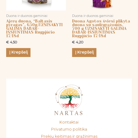
Duona ir duonos gaminiai
Duona ir duonos gaminiai
Ajerų duona, “Baltasis
Duona Agotos šviesi plikyta
pyragas”, 650g.UŽSISAKYTI
duona su saulėgrąžomis,
GALIMA DABAR-
700 g UŽSISAKYTI GALIMA
IŠSIUNTIMAS Rugpjūčio
DABAR-IŠSIUNTIMAS
17/18d
Rugpjūčio 17/18d
€
4,50
€
4,20
Į Krepšelį
Į Krepšelį
Kontaktai
Privatumo politika
Prekių keitimas ir grąžinimas