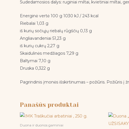
Sudedamosios dalys: ruginiai miltai, kvietiniai miltai, g
Energinė vertė 100 g 1030 kJ / 243 kcal
Riebalai 1,03 g
iš kurių sočiųjų riebalų rūgščių 0,13 g
Angliavandeniai 51,23 g
iš kurių cukrų 2,27 g
Skaidulinės medžiagos 7,29 g
Baltymai 7,10 g
Druska 0,322 g
Pagrindinis įmonės išskirtinumas – požiūris. Požiūris į ž
Panašūs produktai
Duona ir duonos gaminiai