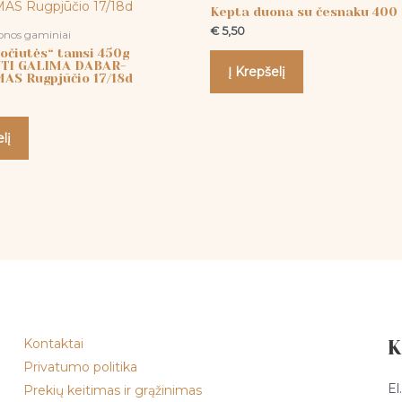
Kepta duona su česnaku 400 
€
5,50
onos gaminiai
čiutės“ tamsi 450g
TI GALIMA DABAR-
Į Krepšelį
AS Rugpjūčio 17/18d
lį
Kontaktai
K
Privatumo politika
El
Prekių keitimas ir grąžinimas