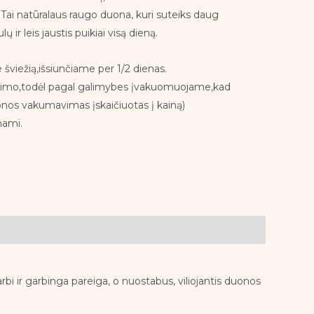
. Tai natūralaus raugo duona, kuri suteiks daug
ų ir leis jaustis puikiai visą dieną.
iežią,išsiunčiame per 1/2 dienas.
ojimo,todėl pagal galimybes įvakuomuojame,kad
onos vakumavimas įskaičiuotas į kainą)
nami.
bi ir garbinga pareiga, o nuostabus, viliojantis duonos