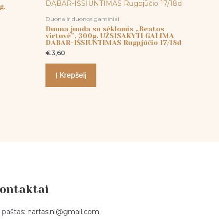
g.
Duona ir duonos gaminiai
Duona juoda su sėklomis „Beatos
virtuvė”, 300g. UŽSISAKYTI GALIMA
DABAR-IŠSIUNTIMAS Rugpjūčio 17/18d
€
3,60
Į Krepšelį
ontaktai
. paštas:
nartas.nl@gmail.com