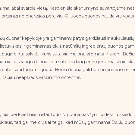
žima labai svarbią vietą. Kasdien šio skanumyno suvartojame net p
rganizmo energijos poreikių. O juodos duonos nauda yra ypatinga
ašų duona“ kepykloje yra gaminami patys gardžiausi ir aukščiausi
lietuviškas ir gaminamas tik iš natūralių ingredientų duonos gaminys
ė, pagardinta salyklu, kuris suteikia malonų aromatą ir skonį. Boč
 natūralaus raugo duona, kuri suteiks daug energijos, maistinių skaid
irbate, sportuojate – juoda Bočių duona gali būti puikus Jūsų energ
s, tačiau neapkraus virškinimo sistemos.
i bei kvietiniai miltai, todėl ši duona pasižymi didesniu skaidulų
cukraus, tad galime drąsiai teigti, kad mūsų gaminama Bočių duona y