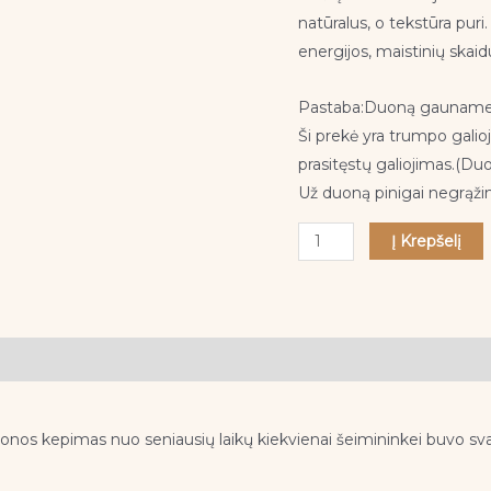
IŠSIUNTIMAS
natūralus, o tekstūra puri
Rugpjūčio
energijos, maistinių skaidul
17/18d
Pastaba:Duoną gauname šv
Ši prekė yra trumpo gali
prasitęstų galiojimas.(Du
Už duoną pinigai negrąži
Į Krepšelį
onos kepimas nuo seniausių laikų kiekvienai šeimininkei buvo svar