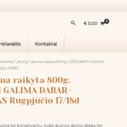
duona
raikyta
800g.
Paieška
€
0,00
UŽSISAKYTI
GALIMA
DABAR-
nklaraštis
Kontaktai
IŠSIUNTIMAS
Rugpjūčio
17/18d
aminiai
/ „Bočių“ duona raikyta 800g. UŽSISAKYTI GALIMA
čio 17/18d
na raikyta 800g.
I GALIMA DABAR-
S Rugpjūčio 17/18d
uona be konservantų, todėl duonos skonis išlieka itin