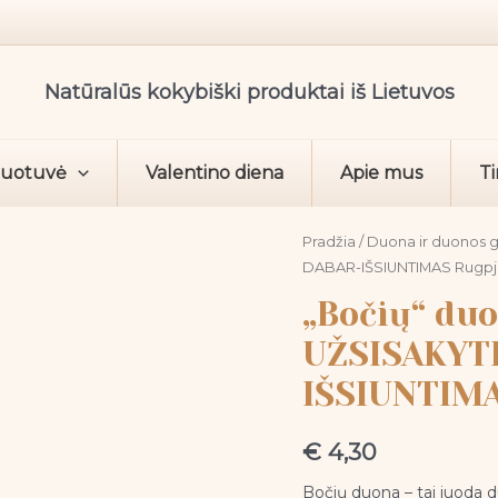
Natūralūs kokybiški produktai iš Lietuvos
duotuvė
Valentino diena
Apie mus
Ti
produkto
Pradžia
/
Duona ir duonos g
DABAR-IŠSIUNTIMAS Rugpjū
kiekis:
„Bočių“
„Bočių“ duo
duona
UŽSISAKYT
raikyta
IŠSIUNTIMA
800g.
UŽSISAKYTI
GALIMA
€
4,30
DABAR-
Bočių duona – tai juoda d