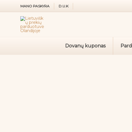
Pereiti
MANO PASKYRA
D.U.K
prie
turinio
Dovanų kuponas
Par