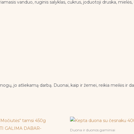
eriamasis vanduo, ruginis salyklas, cukrus, joduotoji druska, mielės
mogų, jo atliekamą darbą. Duonai, kaip ir žemei, reikia meilės ir da
Duona ir duonos gaminiai