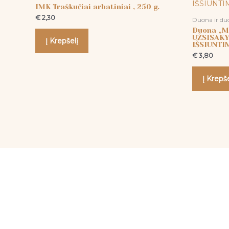
IMK Traškučiai arbatiniai , 250 g.
€
2,30
Duona ir du
Duona „Mo
UŽSISAKY
Į Krepšelį
IŠSIUNTIM
€
3,80
Į Krepše