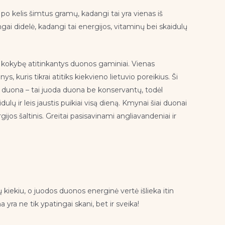
o kelis šimtus gramų, kadangi tai yra vienas iš
i didelė, kadangi tai energijos, vitaminų bei skaidulų
ą kokybę atitinkantys duonos gaminiai. Vienas
, kuris tikrai atitiks kiekvieno lietuvio poreikius. Ši
ių duona – tai juoda duona be konservantų, todėl
ulų ir leis jaustis puikiai visą dieną. Kmynai šiai duonai
ijos šaltinis. Greitai pasisavinami angliavandeniai ir
 kiekiu, o juodos duonos energinė vertė išlieka itin
ra ne tik ypatingai skani, bet ir sveika!