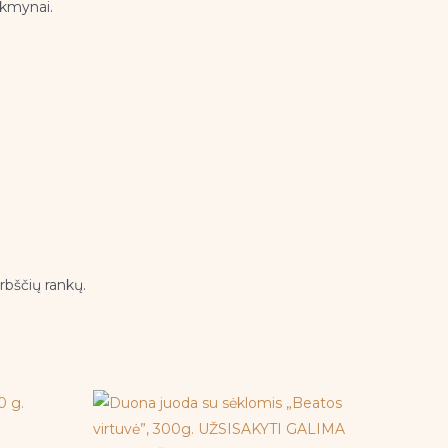
, kmynai.
rbščių rankų.