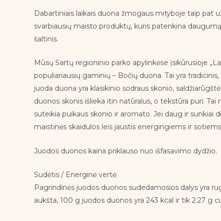
Dabartiniais laikais duona žmogaus mityboje taip pat u
svarbiausių maisto produktų, kuris patenkina daugumą o
šaltinis.
Mūsų Sartų regioninio parko apylinkėse įsikūrusioje „L
populiariausių gaminių – Bočių duona. Tai yra tradicinis, 
juoda duona yra klasikinio sodraus skonio, saldžiarūgšt
duonos skonis išlieka itin natūralus, o tekstūra puri. Tai
suteikia puikaus skonio ir aromato. Jei daug ir sunkiai d
maistinės skaidulos leis jaustis energingiems ir sotiem
Juodos duonos kaina priklauso nuo išfasavimo dydžio.
Sudėtis / Energinė vertė
Pagrindinės juodos duonos sudedamosios dalys yra ruginia
aukšta, 100 g juodos duonos yra 243 kcal ir tik 2.27 g 