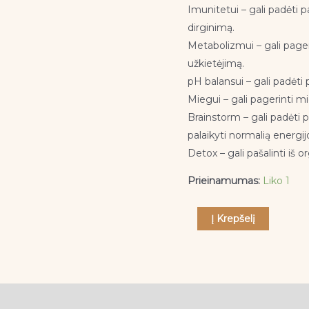
Imunitetui – gali padėti p
dirginimą.
Metabolizmui – gali pager
užkietėjimą.
pH balansui – gali padėti
Miegui – gali pagerinti m
Brainstorm – gali padėti p
palaikyti normalią energij
Detox – gali pašalinti iš 
Prieinamumas:
Liko 1
Į Krepšelį