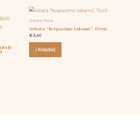
Arbata -Kava
Arbata “Kvėpavimo takams”, 15vnt.
€
3,40
ABAR-
Į Krepšelį
d