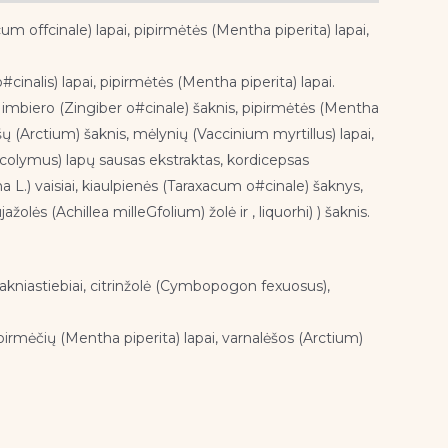
acum offcinale) lapai, pipirmėtės (Mentha piperita) lapai,
#cinalis) lapai, pipirmėtės (Mentha piperita) lapai.
), imbiero (Zingiber o#cinale) šaknis, pipirmėtės (Mentha
ėšų (Arctium) šaknis, mėlynių (Vaccinium myrtillus) lapai,
scolymus) lapų sausas ekstraktas, kordicepsas
 L.) vaisiai, kiaulpienės (Taraxacum o#cinale) šaknys,
lės (Achillea milleGfolium) žolė ir , liquorhi) ) šaknis.
e) šakniastiebiai, citrinžolė (Cymbopogon fexuosus),
ipirmėčių (Mentha piperita) lapai, varnalėšos (Arctium)