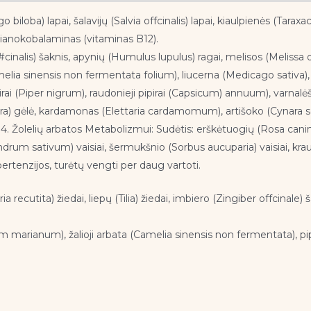
biloba) lapai, šalavijų (Salvia offcinalis) lapai, kiaulpienės (Tarax
 cianokobalaminas (vitaminas B12).
#cinalis) šaknis, apynių (Humulus lupulus) ragai, melisos (Melissa o
Camelia sinensis non fermentata folium), liucerna (Medicago sativa
pipirai (Piper nigrum), raudonieji pipirai (Capsicum) annuum), varnal
gra) gėlė, kardamonas (Elettaria cardamomum), artišoko (Cynara 
 4. Žolelių arbatos Metabolizmui: Sudėtis: erškėtuogių (Rosa canina
um sativum) vaisiai, šermukšnio (Sorbus aucuparia) vaisiai, kraujažo
rtenzijos, turėtų vengti per daug vartoti.
ia recutita) žiedai, liepų (Tilia) žiedai, imbiero (Zingiber offcinal
ybum marianum), žalioji arbata (Camelia sinensis non fermentata), p