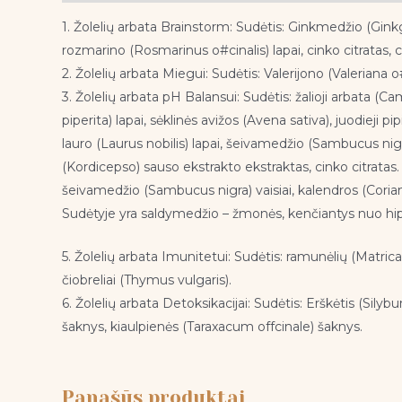
1. Žolelių arbata Brainstorm: Sudėtis: Ginkmedžio (Ginkgo 
rozmarino (Rosmarinus o#cinalis) lapai, cinko citratas,
2. Žolelių arbata Miegui: Sudėtis: Valerijono (Valeriana o
3. Žolelių arbata pH Balansui: Sudėtis: žalioji arbata (
piperita) lapai, sėklinės avižos (Avena sativa), juodieji 
lauro (Laurus nobilis) lapai, šeivamedžio (Sambucus ni
(Kordicepso) sauso ekstrakto ekstraktas, cinko citratas.
šeivamedžio (Sambucus nigra) vaisiai, kalendros (Coriandr
Sudėtyje yra saldymedžio – žmonės, kenčiantys nuo hipe
5. Žolelių arbata Imunitetui: Sudėtis: ramunėlių (Matricar
čiobreliai (Thymus vulgaris).
6. Žolelių arbata Detoksikacijai: Sudėtis: Erškėtis (Sil
šaknys, kiaulpienės (Taraxacum offcinale) šaknys.
Panašūs produktai