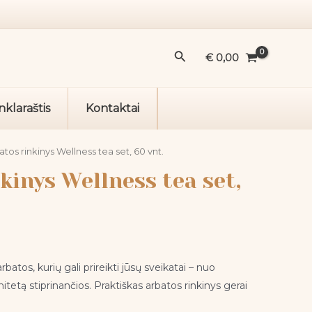
Arbatos
rinkinys
Wellness
Paieška
tea
€
0,00
set,
60
nklaraštis
Kontaktai
vnt.
atos rinkinys Wellness tea set, 60 vnt.
kinys Wellness tea set,
rbatos, kurių gali prireikti jūsų sveikatai – nuo
itetą stiprinančios. Praktiškas arbatos rinkinys gerai