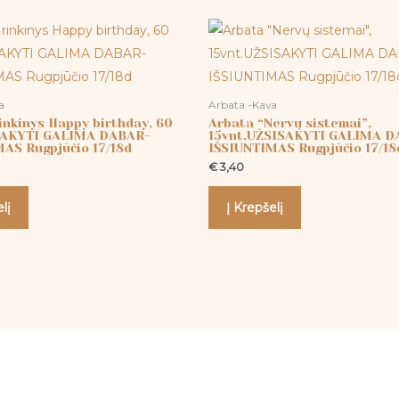
a
Arbata -Kava
inkinys Happy birthday, 60
Arbata “Nervų sistemai”,
SAKYTI GALIMA DABAR-
15vnt.UŽSISAKYTI GALIMA D
AS Rugpjūčio 17/18d
IŠSIUNTIMAS Rugpjūčio 17/18
€
3,40
lį
Į Krepšelį