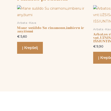
Arbata -Kava
Mane sušildo Su cinamonu,imbieru ir
Arbata -Kav
anyžiumi
Arbatos r
€
5,60
vnt.UŽSI
IŠSIUNTIM
€
9,90
Į Krepšelį
Į Krepše