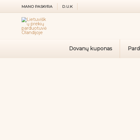
Pereiti
MANO PASKYRA
D.U.K
prie
turinio
Dovanų kuponas
Par