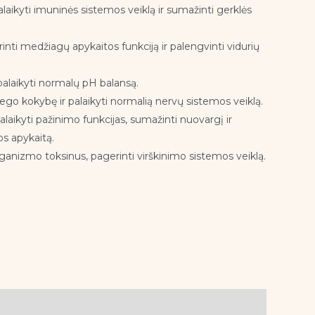
alaikyti imuninės sistemos veiklą ir sumažinti gerklės
inti medžiagų apykaitos funkciją ir palengvinti vidurių
 palaikyti normalų pH balansą.
iego kokybę ir palaikyti normalią nervų sistemos veiklą.
alaikyti pažinimo funkcijas, sumažinti nuovargį ir
os apykaitą.
organizmo toksinus, pagerinti virškinimo sistemos veiklą.