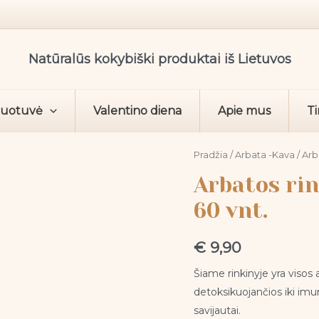
Natūralūs kokybiški produktai iš Lietuvos
duotuvė
Valentino diena
Apie mus
Ti
produkto
Pradžia
/
Arbata -Kava
/ Arb
kiekis:
Arbatos rin
Arbatos
60 vnt.
rinkinys
Wellness
€
9,90
tea
set,
Šiame rinkinyje yra visos a
60
detoksikuojančios iki imun
vnt.
savijautai.